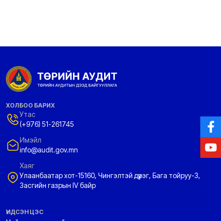
ХОЛБОО БАРИХ
Утас
(+976) 51-261745
Имэйл
info@audit.gov.mn
Хаяг
Улаанбаатар хот-15160, Чингэлтэй дүүрэг, Бага тойруу-3,
Засгийн газрын IV байр
ҮНДСЭН ЦЭС