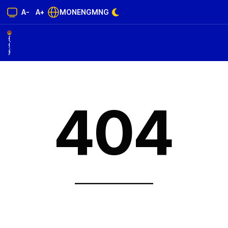
A-
A+
MON
ENG
MNG
404
______________