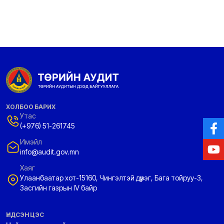
ХОЛБОО БАРИХ
Утас
(+976) 51-261745
Имэйл
info@audit.gov.mn
Хаяг
Улаанбаатар хот-15160, Чингэлтэй дүүрэг, Бага тойруу-3,
Засгийн газрын IV байр
ҮНДСЭН ЦЭС