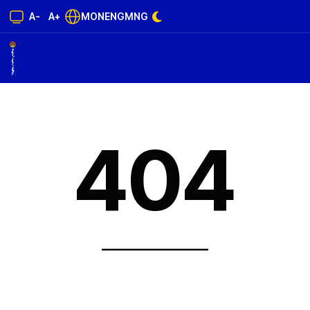
A-
A+
MON
ENG
MNG
404
______________