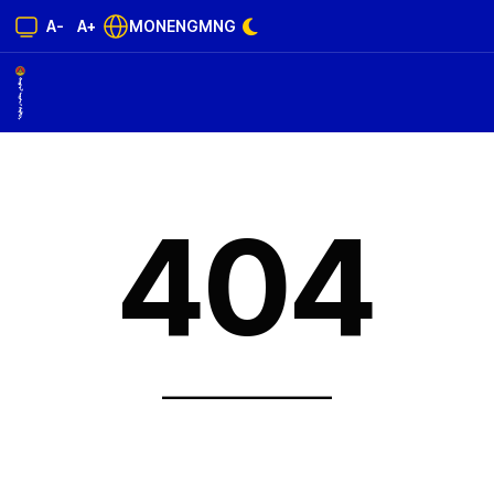
A-
A+
MON
ENG
MNG
404
______________