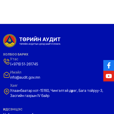
ХОЛБОО БАРИХ
Утас
(+976) 51-261745
Имэйл
info@audit.gov.mn
Хаяг
Улаанбаатар хот-15160, Чингэлтэй дүүрэг, Бага тойруу-3,
Засгийн газрын IV байр
ҮНДСЭН ЦЭС