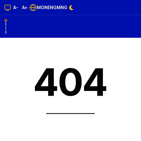
A-
A+
MON
ENG
MNG
404
______________