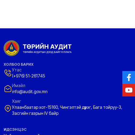
ХОЛБОО БАРИХ
Утас
(+976) 51-261745
Имэйл
info@audit.gov.mn
Хаяг
Улаанбаатар хот-15160, Чингэлтэй дүүрэг, Бага тойруу-3,
Засгийн газрын IV байр
ҮНДСЭН ЦЭС