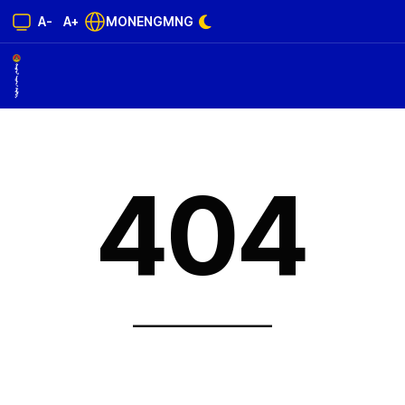
A-
A+
MON
ENG
MNG
404
______________