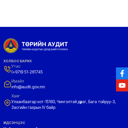
ХОЛБОО БАРИХ
Утас
(+976) 51-261745
Имэйл
info@audit.gov.mn
Хаяг
Улаанбаатар хот-15160, Чингэлтэй дүүрэг, Бага тойруу-3,
Засгийн газрын IV байр
ҮНДСЭН ЦЭС