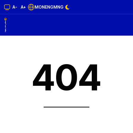
A-
A+
MON
ENG
MNG
404
______________