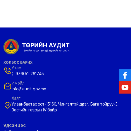
ХОЛБОО БАРИХ
Утас
(+976) 51-261745
Имэйл
info@audit.gov.mn
Хаяг
Улаанбаатар хот-15160, Чингэлтэй дүүрэг, Бага тойруу-3,
Засгийн газрын IV байр
ҮНДСЭН ЦЭС