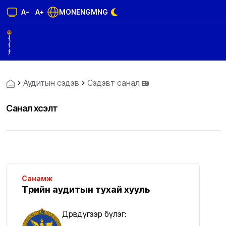
A-
A+
MON
ENG
MNG
Аудитын сэдэв
Cэдэвт санал өгөх
Санал хүсэлт
Санамж
Төрийн аудитын тухай хууль
Дөрөвдүгээр бүлэг: