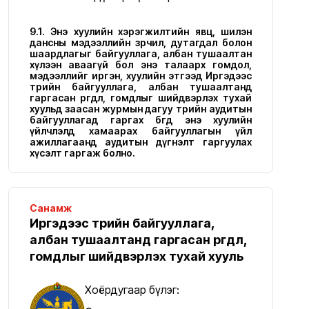
9.1. Энэ хуулийн хэрэгжилтийн явц, шилэн
дансны мэдээллийн зөрчил, дутагдал болон
шаардлагыг байгууллага, албан тушаалтан
хүлээн аваагүй бол энэ талаарх гомдол,
мэдээллийг иргэн, хуулийн этгээд Иргэдээс
төрийн байгууллага, албан тушаалтанд
гаргасан өргөдөл, гомдлыг шийдвэрлэх тухай
хуульд заасан журмын дагуу төрийн аудитын
байгууллагад гаргах бөгөөд энэ хуулийн
үйлчлэлд хамаарах байгууллагын үйл
ажиллагаанд аудитын дүгнэлт гаргуулах
хүсэлт гаргаж болно.
Санамж
Иргэдээс төрийн байгууллага,
албан тушаалтанд гаргасан өргөдөл,
гомдлыг шийдвэрлэх тухай хууль
Хоёрдугаар бүлэг: