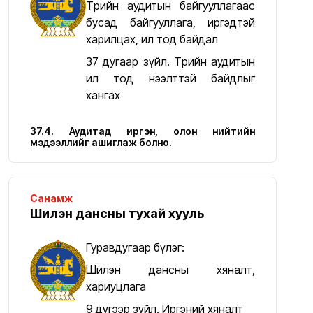
Төрийн аудитын байгууллагаас
бусад байгууллага, иргэдтэй
харилцах, ил тод байдал
37 дугаар зүйл. Төрийн аудитын
ил тод нээлттэй байдлыг
хангах
37.4. Аудитад иргэн, олон нийтийн
мэдээллийг ашиглаж болно.
Санамж
Шилэн дансны тухай хууль
Гуравдугаар бүлэг:
Шилэн дансны хяналт,
хариуцлага
9 дүгээр зүйл. Иргэний хяналт