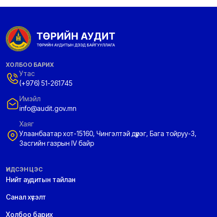
ХОЛБОО БАРИХ
Утас
(+976) 51-261745
Имэйл
info@audit.gov.mn
Хаяг
Улаанбаатар хот-15160, Чингэлтэй дүүрэг, Бага тойруу-3,
Засгийн газрын IV байр
ҮНДСЭН ЦЭС
Нийт аудитын тайлан
Санал хүсэлт
Холбоо барих