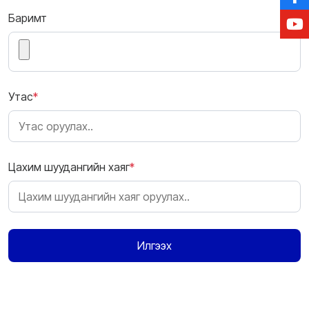
Баримт
Утас
*
Цахим шуудангийн хаяг
*
Илгээх
Санал гаргагч
*