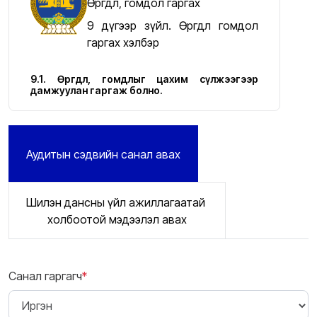
Өргөдөл, гомдол гаргах
9 дүгээр зүйл. Өргөдөл гомдол
гаргах хэлбэр
9.1. Өргөдөл, гомдлыг цахим сүлжээгээр
дамжуулан гаргаж болно.
Аудитын сэдвийн санал авах
Шилэн дансны үйл ажиллагаатай
холбоотой мэдээлэл авах
Санал гаргагч
*