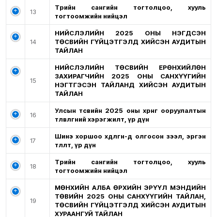
Төрийн сангийн тогтолцоо, хууль
13
тогтоомжийн нийцэл
НИЙСЛЭЛИЙН 2025 ОНЫ НЭГДСЭН
14
ТӨСВИЙН ГҮЙЦЭТГЭЛД ХИЙСЭН АУДИТЫН
ТАЙЛАН
НИЙСЛЭЛИЙН ТӨСВИЙН ЕРӨНХИЙЛӨН
ЗАХИРАГЧИЙН 2025 ОНЫ САНХҮҮГИЙН
15
НЭГТГЭСЭН ТАЙЛАНД ХИЙСЭН АУДИТЫН
ТАЙЛАН
Улсын төсвийн 2025 оны хөрөнгө ооруулалтын
16
төлөвлөгөөний хэрэгжилт, үр дүн
Шинэ хоршоо хөдөлгөөн-д олгосон зээл, эргэн
17
төлөлт, үр дүн
Төрийн сангийн тогтолцоо, хууль
18
тогтоомжийн нийцэл
МӨНХИЙН АЛБА ӨРХИЙН ЭРҮҮЛ МЭНДИЙН
ТӨВИЙН 2025 ОНЫ САНХҮҮГИЙН ТАЙЛАН,
19
ТӨСВИЙН ГҮЙЦЭТГЭЛД ХИЙСЭН АУДИТЫН
ХУРААНГУЙ ТАЙЛАН