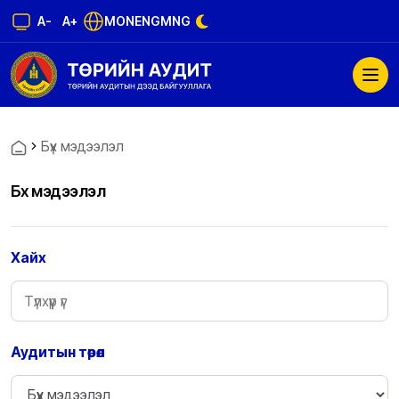
A-
A+
MON
ENG
MNG
Бүх мэдээлэл
Бүх мэдээлэл
Хайх
Аудитын төрөл