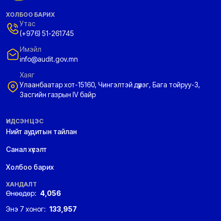
ХОЛБОО БАРИХ
Утас
(+976) 51-261745
Имэйл
info@audit.gov.mn
Хаяг
Улаанбаатар хот-15160, Чингэлтэй дүүрэг, Бага тойруу-3,
Засгийн газрын IV байр
ҮНДСЭН ЦЭС
Нийт аудитын тайлан
Санал хүсэлт
Холбоо барих
ХАНДАЛТ
Өнөөдөр:
4,056
Энэ 7 хоног:
133,957