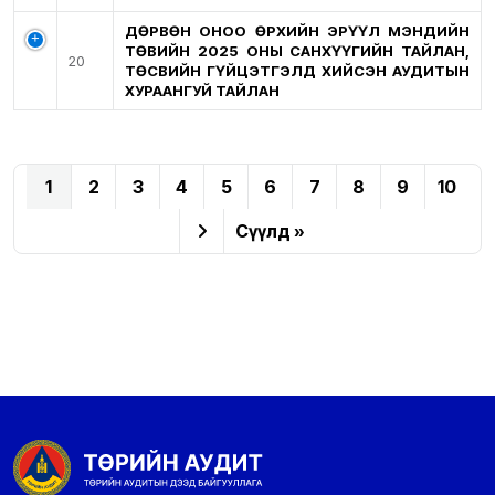
ДӨРВӨН ОНОО ӨРХИЙН ЭРҮҮЛ МЭНДИЙН
ТӨВИЙН 2025 ОНЫ САНХҮҮГИЙН ТАЙЛАН,
20
ТӨСВИЙН ГҮЙЦЭТГЭЛД ХИЙСЭН АУДИТЫН
ХУРААНГУЙ ТАЙЛАН
1
2
3
4
5
6
7
8
9
10
Сүүлд »