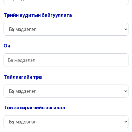
Төрийн аудитын байгууллага
Он
Тайлангийн төрөл
Төсөв захирагчийн ангилал