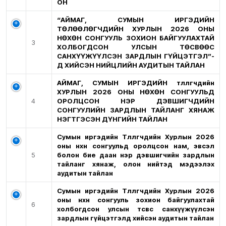
ОН
“АЙМАГ, СУМЫН ИРГЭДИЙН
ТӨЛӨӨЛӨГЧДИЙН ХУРЛЫН 2026 ОНЫ
НӨХӨН СОНГУУЛЬ ЗОХИОН БАЙГУУЛАХТАЙ
3
ХОЛБОГДСОН УЛСЫН ТӨСВӨӨС
САНХҮҮЖҮҮЛСЭН ЗАРДЛЫН ГҮЙЦЭТГЭЛ”-
Д ХИЙСЭН НИЙЦЛИЙН АУДИТЫН ТАЙЛАН
АЙМАГ, СУМЫН ИРГЭДИЙН төлөөлөгчдийн
ХУРЛЫН 2026 ОНЫ НӨХӨН СОНГУУЛЬД
4
ОРОЛЦСОН НЭР ДЭВШИГЧДИЙН
СОНГУУЛИЙН ЗАРДЛЫН ТАЙЛАНГ ХЯНАЖ
НЭГТГЭСЭН ДҮНГИЙН ТАЙЛАН
Сумын иргэдийн Төлөөлөгчдийн Хурлын 2026
оны нөхөн сонгуульд оролцсон нам, эвсэл
5
болон бие даан нэр дэвшигчийн зардлын
тайланг хянаж, олон нийтэд мэдээлэх
аудитын тайлан
Сумын иргэдийн Төлөөлөгчдийн Хурлын 2026
оны нөхөн сонгууль зохион байгуулахтай
6
холбогдсон улсын төсвөөс санхүүжүүлсэн
зардлын гүйцэтгэлд хийсэн аудитын тайлан