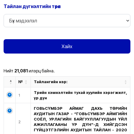
Тайлан дүгнэлтийн төрөл
Хайх
Нийт
21,081
илэрц байна.
№
Тайлангийн нэр:
Төрийн хэмнэлтийн тухай хуулийн хэрэгжилт,
1
үр дүн
ГОВЬСҮМБЭР АЙМАГ ДАХЬ ТӨРИЙН
АУДИТЫН ГАЗАР - “ГОВЬСҮМБЭР АЙМГИЙН
СОЁЛ, УРЛАГИЙН БАЙГУУЛЛАГУУДЫН ҮЙЛ
2
АЖИЛЛАГААНЫ ҮР ДҮН”-Д ХИЙГДСЭН
ГҮЙЦЭТГЭЛИЙН АУДИТЫН ТАЙЛАН - 2020