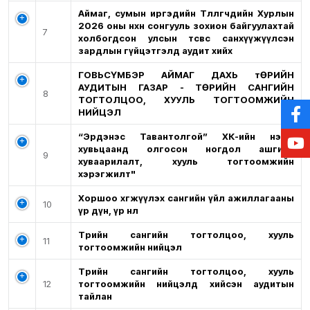
Аймаг, сумын иргэдийн Төлөөлөгчдийн Хурлын
2026 оны нөхөн сонгууль зохион байгуулахтай
7
холбогдсон улсын төсвөөс санхүүжүүлсэн
зардлын гүйцэтгэлд аудит хийх
ГОВЬСҮМБЭР АЙМАГ ДАХЬ тӨРИЙН
АУДИТЫН ГАЗАР - ТӨРИЙН САНГИЙН
8
ТОГТОЛЦОО, ХУУЛЬ ТОГТООМЖИЙН
НИЙЦЭЛ
“Эрдэнэс Тавантолгой” ХК-ийн нэгж
хувьцаанд олгосон ногдол ашгийн
9
хуваарилалт, хууль тогтоомжийн
хэрэгжилт"
Хоршоо хөгжүүлэх сангийн үйл ажиллагааны
10
үр дүн, үр нөлөө
Төрийн сангийн тогтолцоо, хууль
11
тогтоомжийн нийцэл
Төрийн сангийн тогтолцоо, хууль
12
тогтоомжийн нийцэлд хийсэн аудитын
тайлан