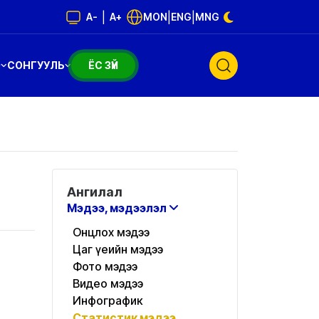
|
|
|
A-
A+
MON
ENG
MNG
Э
СОНГУУЛЬ
ЁС ЗҮЙ
Ангилал
Мэдээ, мэдээлэл
Онцлох мэдээ
Цаг үеийн мэдээ
Фото мэдээ
Видео мэдээ
Инфографик
Статистик мэдээ