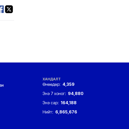
ХАНДАЛТ
Өнөөдөр:
4,359
ан
Энэ 7 хоног:
94,880
Энэ сар:
164,188
Нийт:
6,865,676