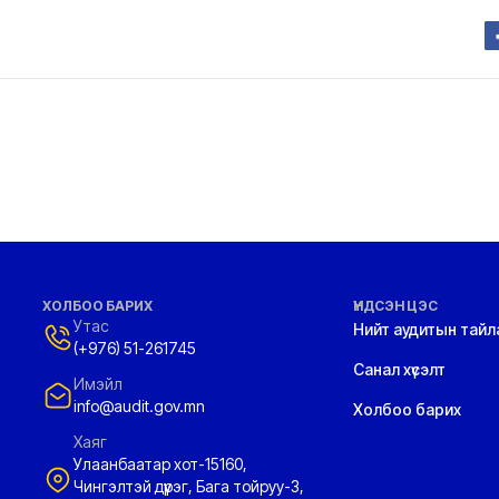
ХОЛБОО БАРИХ
ҮНДСЭН ЦЭС
Утас
Нийт аудитын тайл
(+976) 51-261745
Санал хүсэлт
Имэйл
info@audit.gov.mn
Холбоо барих
Хаяг
Улаанбаатар хот-15160,
Чингэлтэй дүүрэг, Бага тойруу-3,