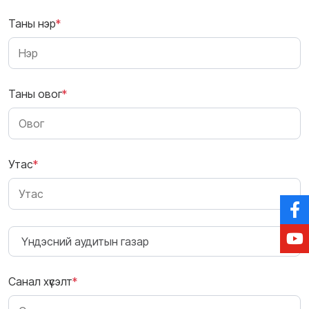
Таны нэр
*
Таны овог
*
Утас
*
Санал хүсэлт
*