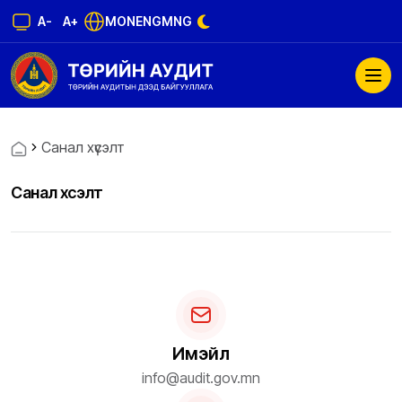
A-
A+
MON
ENG
MNG
Санал хүсэлт
Санал хүсэлт
Имэйл
info@audit.gov.mn