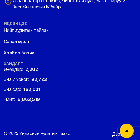
Улаанбаатар хот-15160, Чингэлтэй дүүрэг, Бага тойруу-3,
Засгийн газрын IV байр
ҮНДСЭН ЦЭС
Нийт аудитын тайлан
Санал хүсэлт
Холбоо барих
ХАНДАЛТ
Өнөөдөр:
2,202
Энэ 7 хоног:
92,723
Энэ сар:
162,031
Нийт:
6,863,519
© 2025 Үндэсний Аудитын Газар
Дээшээ