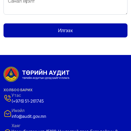
Илгээх
ХОЛБОО БАРИХ
Утас
(+976) 51-261745
Имэйл
info@audit.gov.mn
Хаяг