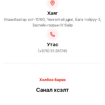
Хаяг
Улаанбаатар хот-15160, Чингэлтэй дүүрэг, Бага тойруу-3,
Засгийн газрын IV байр
Утас
(+976) 51-261745
Холбоо барих
Санал хүсэлт