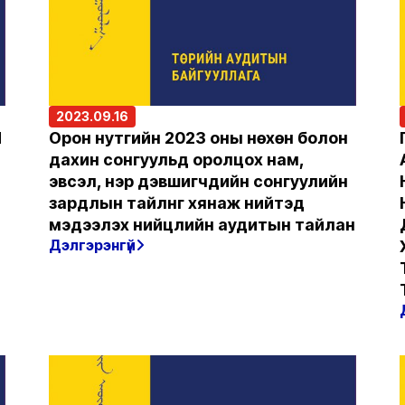
2023.09.16
Н
Орон нутгийн 2023 оны нөхөн болон
дахин сонгуульд оролцох нам,
эвсэл, нэр дэвшигчдийн сонгуулийн
зардлын тайлнг хянаж нийтэд
мэдээлэх нийцлийн аудитын тайлан
Дэлгэрэнгүй