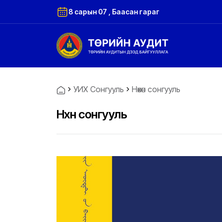
8 сарын 07 , Баасан гараг
УИХ Сонгууль
Нөхөн сонгууль
Нөхөн сонгууль