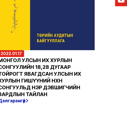
2022.01.17
МОНГОЛ УЛСЫН ИХ ХУРЛЫН
СОНГУУЛИЙН 18,28 ДУГААР
ТОЙРОГТ ЯВАГДСАН УЛСЫН ИХ
ХУРЛЫН ГИШҮҮНИЙ НӨХӨН
СОНГУУЛЬД НЭР ДЭВШИГЧИЙН
ЗАРДЛЫН ТАЙЛАН
Дэлгэрэнгүй