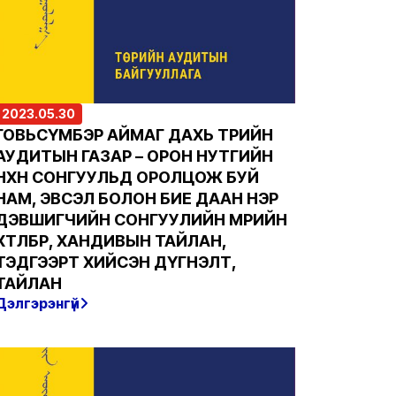
2023.05.30
ГОВЬСҮМБЭР АЙМАГ ДАХЬ ТӨРИЙН
АУДИТЫН ГАЗАР – ОРОН НУТГИЙН
НӨХӨН СОНГУУЛЬД ОРОЛЦОЖ БУЙ
НАМ, ЭВСЭЛ БОЛОН БИЕ ДААН НЭР
ДЭВШИГЧИЙН СОНГУУЛИЙН МӨРИЙН
ХӨТӨЛБӨР, ХАНДИВЫН ТАЙЛАН,
ТЭДГЭЭРТ ХИЙСЭН ДҮГНЭЛТ,
ТАЙЛАН
Дэлгэрэнгүй