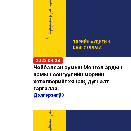
2023.04.28
Чойбалсан сумын Монгол ардын
намын сонгуулийн мөрийн
хөтөлбөрийг хянаж, дүгнэлт
гаргалаа.
Дэлгэрэнгүй