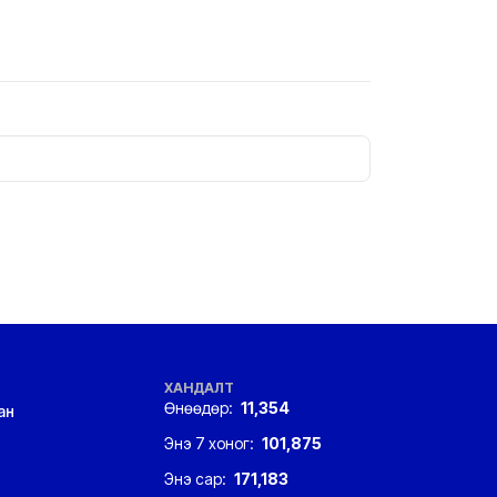
ХАНДАЛТ
Өнөөдөр:
11,354
ан
Энэ 7 хоног:
101,875
Энэ сар:
171,183