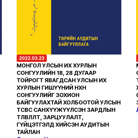
2022.03.23
МОНГОЛ УЛСЫН ИХ ХУРЛЫН
СОНГУУЛИЙН 18, 28 ДУГААР
ТОЙРОГТ ЯВАГДСАН УЛСЫН ИХ
ХУРЛЫН ГИШҮҮНИЙ НӨХӨН
СОНГУУЛИЙГ ЗОХИОН
БАЙГУУЛАХТАЙ ХОЛБООТОЙ УЛСЫН
ТӨСВӨӨС САНХҮҮЖҮҮЛСЭН ЗАРДЛЫН
ТӨЛӨВЛӨЛТ, ЗАРЦУУЛАЛТ,
ГҮЙЦЭТГЭЛД ХИЙСЭН АУДИТЫН
ТАЙЛАН