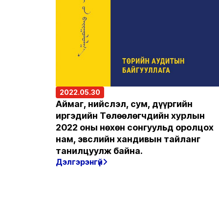
2022.05.30
Аймаг, нийслэл, сум, дүүргийн
иргэдийн Төлөөлөгчдийн хурлын
2022 оны нөхөн сонгуульд оролцох
нам, эвслийн хандивын тайланг
танилцуулж байна.
Дэлгэрэнгүй