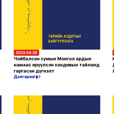
2023.04.28
Чойбалсан сумын Монгол ардын
намаас ирүүлсэн хандивын тайланд
гаргасан дүгнэлт
Дэлгэрэнгүй