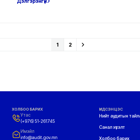
Дэлгэрэнгүй
1
2
ХОЛБОО БАРИХ
ҮНДСЭН ЦЭС
Утас
Нийт аудитын тайл
(+976) 51-261745
Санал хүсэлт
Имэйл
info@audit.gov.mn
Холбоо барих