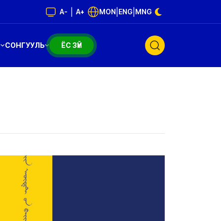
|
|
|
A-
A+
MON
ENG
MNG
Э
СОНГУУЛЬ
ЁС ЗҮЙ