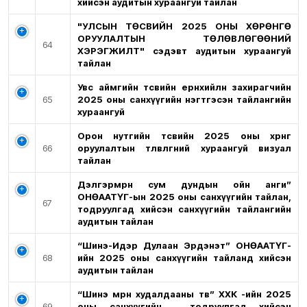
хийсэн аудитын хураангуй тайлан
"УЛСЫН ТӨСВИЙН 2025 ОНЫ ХӨРӨНГӨ
ОРУУЛАЛТЫН ТӨЛӨВЛӨГӨӨНИЙ
64
ХЭРЭГЖИЛТ" сэдэвт аудитын хураангуй
тайлан
Увс аймгийн төсвийн ерөнхийлөн захирагчийн
65
2025 оны санхүүгийн нэгтгэсэн тайлангийн
хураангуй
Орон нутгийн төсвийн 2025 оны хөрөнгө
66
оруулалтын төлөвлөгөөний хураангуй визуал
тайлан
Дэлгэрмөрөн сум дундын ойн анги”
ОНӨААТҮГ-ын 2025 оны санхүүгийн тайлан,
67
тодруулгад хийсэн санхүүгийн тайлангийн
аудитын тайлан
“Шинэ-Идэр Дулаан Эрдэнэт” ОНӨААТҮГ-
68
ийн 2025 оны санхүүгийн тайланд хийсэн
аудитын тайлан
“Шинэ мөрөн худалдааны төв” ХХК -ийн 2025
69
оны санхүүгийн , тодруулгад хийсэн