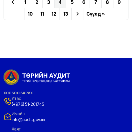
1
2
3
4
5
6
7
8
9
10
11
12
13
Сүүлд »
ХОЛБОО БАРИХ
Утас
(+976) 51-261745
Имэйл
info@audit.gov.mn
Хаяг