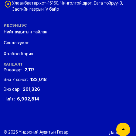
Улаанбаатар хот-15160, Чингэлтэй дүүрэг, Бага тойруу-3,
Засгийн газрын IV байр
ҮНДСЭН ЦЭС
Нийт аудитын тайлан
Санал хүсэлт
Холбоо барих
ХАНДАЛТ
Өнөөдөр:
2,117
Энэ 7 хоног:
132,018
Энэ сар:
201,326
Нийт:
6,902,814
© 2025 Үндэсний Аудитын Газар
Дээшээ