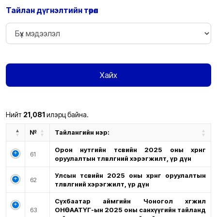
Тайлан дүгнэлтийн төрөл
Хайх
Нийт
21,081
илэрц байна.
№
Тайлангийн нэр:
Орон нутгийн төсвийн 2025 оны хөрөнгө
61
оруулалтын төлөвлөгөөний хэрэгжилт, үр дүн
Улсын төсвийн 2025 оны хөрөнгө оруулалтын
62
төлөвлөгөөний хэрэгжилт, үр дүн
Сүхбаатар аймгийн Чоногол хөгжил
63
ОНӨААТҮГ-ын 2025 оны санхүүгийн тайланд