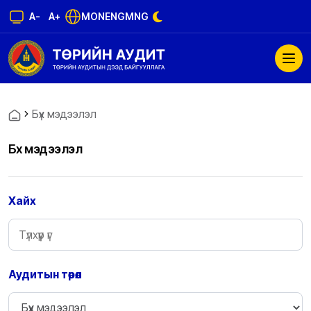
A-
A+
MON
ENG
MNG
Бүх мэдээлэл
Бүх мэдээлэл
Хайх
Аудитын төрөл