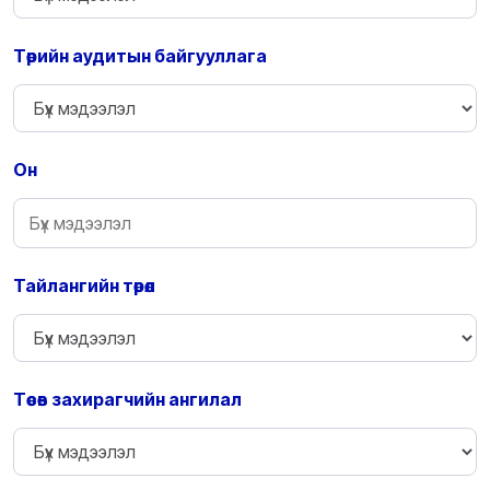
Төрийн аудитын байгууллага
Он
Тайлангийн төрөл
Төсөв захирагчийн ангилал