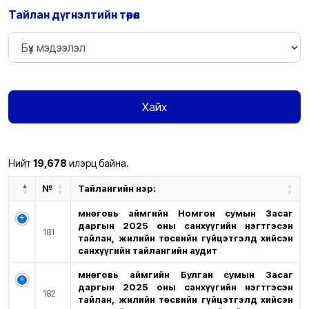
Тайлан дүгнэлтийн төрөл
Хайх
Нийт
19,678
илэрц байна.
№
Тайлангийн нэр:
Өмнөговь аймгийн Номгон сумын Засаг
даргын 2025 оны санхүүгийн нэгтгэсэн
181
тайлан, жилийн төсвийн гүйцэтгэлд хийсэн
санхүүгийн тайлангийн аудит
Өмнөговь аймгийн Булган сумын Засаг
даргын 2025 оны санхүүгийн нэгтгэсэн
182
тайлан, жилийн төсвийн гүйцэтгэлд хийсэн