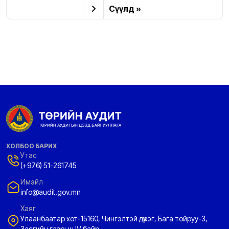
Сүүлд »
ХОЛБОО БАРИХ
Утас
(+976) 51-261745
Имэйл
info@audit.gov.mn
Хаяг
Улаанбаатар хот-15160, Чингэлтэй дүүрэг, Бага тойруу-3,
Засгийн газрын IV байр