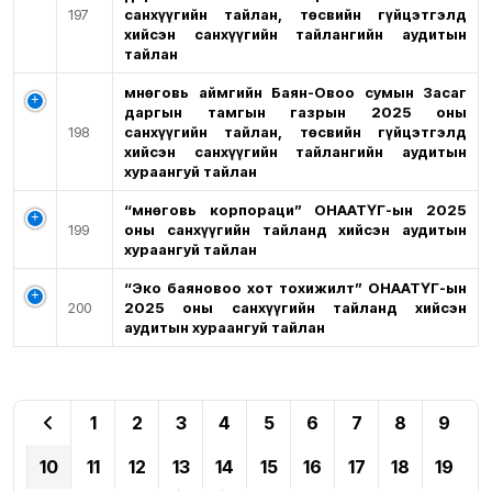
197
санхүүгийн тайлан, төсвийн гүйцэтгэлд
хийсэн санхүүгийн тайлангийн аудитын
тайлан
Өмнөговь аймгийн Баян-Овоо сумын Засаг
даргын тамгын газрын 2025 оны
198
санхүүгийн тайлан, төсвийн гүйцэтгэлд
хийсэн санхүүгийн тайлангийн аудитын
хураангуй тайлан
“Өмнөговь корпораци” ОНӨААТҮГ-ын 2025
199
оны санхүүгийн тайланд хийсэн аудитын
хураангуй тайлан
“Эко баяновоо хот тохижилт” ОНӨААТҮГ-ын
200
2025 оны санхүүгийн тайланд хийсэн
аудитын хураангуй тайлан
1
2
3
4
5
6
7
8
9
10
11
12
13
14
15
16
17
18
19