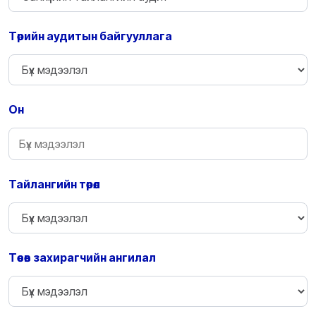
Төрийн аудитын байгууллага
Он
Тайлангийн төрөл
Төсөв захирагчийн ангилал