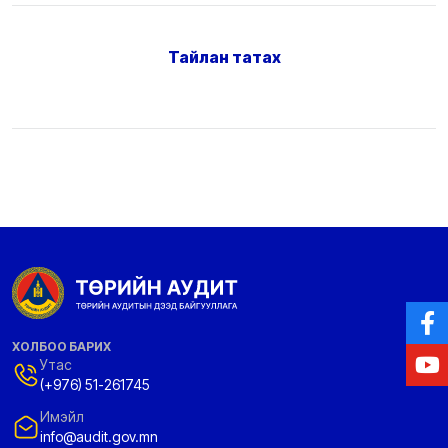
Тайлан татах
ХОЛБОО БАРИХ
Утас
(+976) 51-261745
Имэйл
info@audit.gov.mn