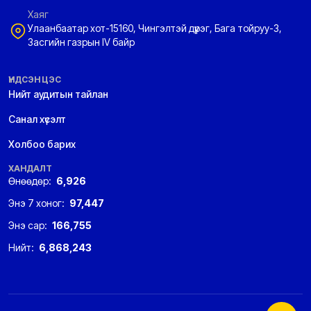
Хаяг
Улаанбаатар хот-15160, Чингэлтэй дүүрэг, Бага тойруу-3,
Засгийн газрын IV байр
ҮНДСЭН ЦЭС
Нийт аудитын тайлан
Санал хүсэлт
Холбоо барих
ХАНДАЛТ
Өнөөдөр:
6,926
Энэ 7 хоног:
97,447
Энэ сар:
166,755
Нийт:
6,868,243