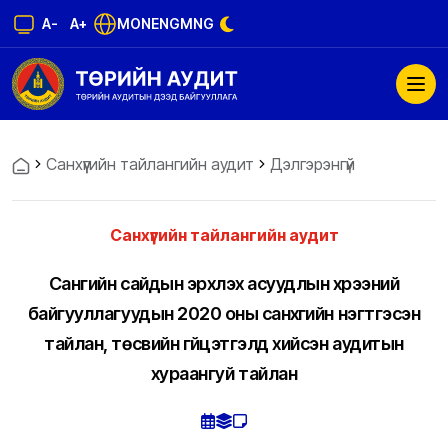
A-
A+
MON
ENG
MNG
Санхүүгийн тайлангийн аудит
Дэлгэрэнгүй
Санхүүгийн тайлангийн аудит
Сангийн сайдын эрхлэх асуудлын хүрээний
байгууллагуудын 2020 оны санхүүгийн нэгтгэсэн
тайлан, төсвийн гүйцэтгэлд хийсэн аудитын
хураангуй тайлан