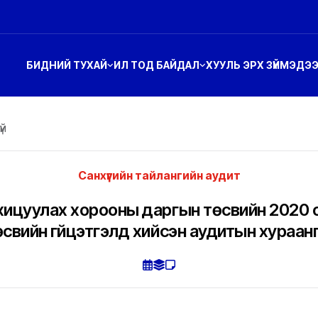
БИДНИЙ ТУХАЙ
ИЛ ТОД БАЙДАЛ
ХУУЛЬ ЭРХ ЗҮЙ
МЭДЭ
үй
Санхүүгийн тайлангийн аудит
охицуулах хорооны даргын төсвийн 2020 о
өсвийн гүйцэтгэлд хийсэн аудитын хураан