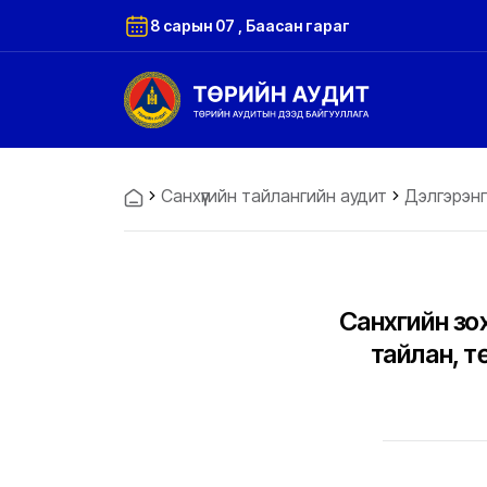
8 сарын 07 , Баасан гараг
Санхүүгийн тайлангийн аудит
Дэлгэрэнг
Санхүүгийн з
тайлан, т