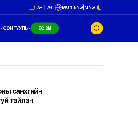
|
|
|
A-
A+
MON
ENG
MNG
Э
СОНГУУЛЬ
ЁС ЗҮЙ
ны санхүүгийн
гуй тайлан