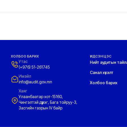
ХОЛБОО БАРИХ
ҮНДСЭН ЦЭС
Утас
Нийт аудитын тайл
(+976) 51-261745
Санал хүсэлт
Имэйл
info@audit.gov.mn
Холбоо барих
Хаяг
Улаанбаатар хот-15160,
Чингэлтэй дүүрэг, Бага тойруу-3,
Засгийн газрын IV байр