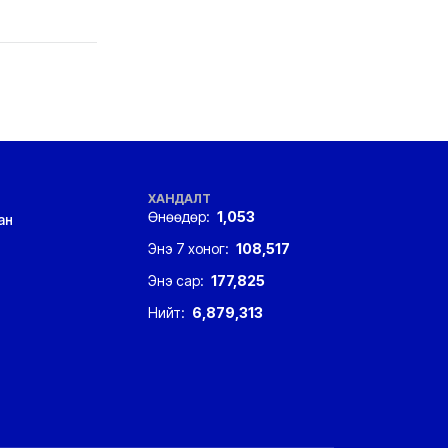
ХАНДАЛТ
Өнөөдөр:
1,053
ан
Энэ 7 хоног:
108,517
Энэ сар:
177,825
Нийт:
6,879,313