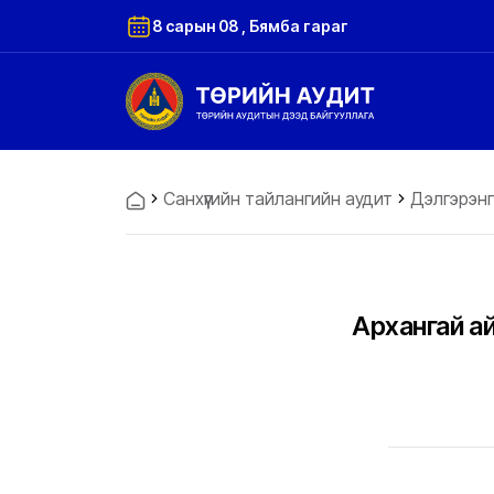
8 сарын 08 , Бямба гараг
Санхүүгийн тайлангийн аудит
Дэлгэрэнг
Архангай ай