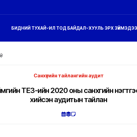
БИДНИЙ ТУХАЙ
ИЛ ТОД БАЙДАЛ
ХУУЛЬ ЭРХ ЗҮЙ
МЭДЭ
үй
Санхүүгийн тайлангийн аудит
мгийн ТЕЗ-ийн 2020 оны санхүүгийн нэгтг
хийсэн аудитын тайлан