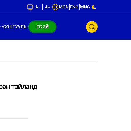
|
|
|
A-
A+
MON
ENG
MNG
Э
СОНГУУЛЬ
ЁС ЗҮЙ
эсэн тайланд