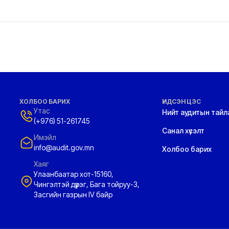
ХОЛБОО БАРИХ
ҮНДСЭН ЦЭС
Утас
Нийт аудитын тайл
(+976) 51-261745
Санал хүсэлт
Имэйл
info@audit.gov.mn
Холбоо барих
Хаяг
Улаанбаатар хот-15160,
Чингэлтэй дүүрэг, Бага тойруу-3,
Засгийн газрын IV байр