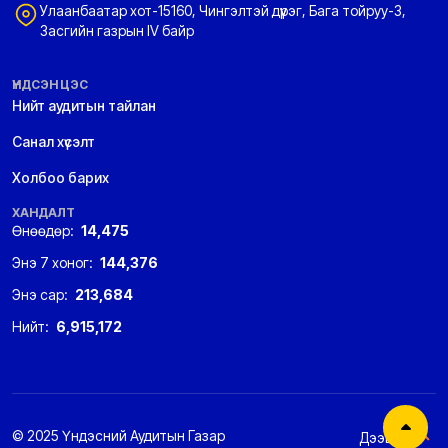
Улаанбаатар хот-15160, Чингэлтэй дүүрэг, Бага тойруу-3,
Засгийн газрын IV байр
ҮНДСЭН ЦЭС
Нийт аудитын тайлан
Санал хүсэлт
Холбоо барих
ХАНДАЛТ
Өнөөдөр:
14,475
Энэ 7 хоног:
144,376
Энэ сар:
213,684
Нийт:
6,915,172
© 2025 Үндэсний Аудитын Газар
Дээшээ