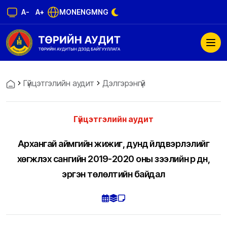
A-
A+
MON
ENG
MNG
Гүйцэтгэлийн аудит
Дэлгэрэнгүй
Гүйцэтгэлийн аудит
Архангай аймгийн жижиг, дунд үйлдвэрлэлийг
хөгжүүлэх сангийн 2019-2020 оны зээлийн үр дүн,
эргэн төлөлтийн байдал