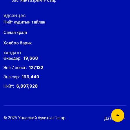
Засгийн газрын IV байр
ҮНДСЭН ЦЭС
Нийт аудитын тайлан
Санал хүсэлт
Холбоо барих
ХАНДАЛТ
Өнөөдөр:
19,668
Энэ 7 хоног:
127,132
Энэ сар:
196,440
Нийт:
6,897,928
© 2025 Үндэсний Аудитын Газар
Дээшээ