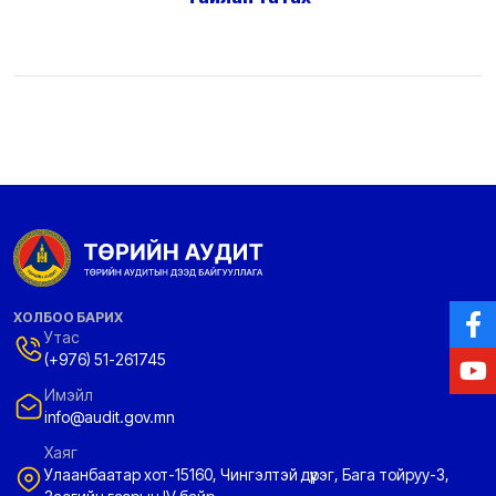
ХОЛБОО БАРИХ
Утас
(+976) 51-261745
Имэйл
info@audit.gov.mn
Хаяг
Улаанбаатар хот-15160, Чингэлтэй дүүрэг, Бага тойруу-3,