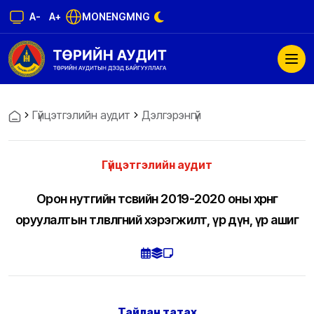
A-
A+
MON
ENG
MNG
Гүйцэтгэлийн аудит
Дэлгэрэнгүй
Гүйцэтгэлийн аудит
Орон нутгийн төсвийн 2019-2020 оны хөрөнгө
оруулалтын төлөвлөгөөний хэрэгжилт, үр дүн, үр ашиг
Тайлан татах