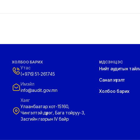
ХОЛБОО БАРИХ
ҮНДСЭН ЦЭС
Утас
Нийт аудитын тайл
(+976) 51-261745
Санал хүсэлт
Имэйл
info@audit.gov.mn
Холбоо барих
Хаяг
Улаанбаатар хот-15160,
Чингэлтэй дүүрэг, Бага тойруу-3,
Засгийн газрын IV байр