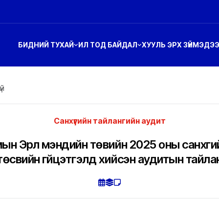
БИДНИЙ ТУХАЙ
ИЛ ТОД БАЙДАЛ
ХУУЛЬ ЭРХ ЗҮЙ
МЭДЭ
үй
Санхүүгийн тайлангийн аудит
ын Эрүүл мэндийн төвийн 2025 оны санхүүги
төсвийн гүйцэтгэлд хийсэн аудитын тайла