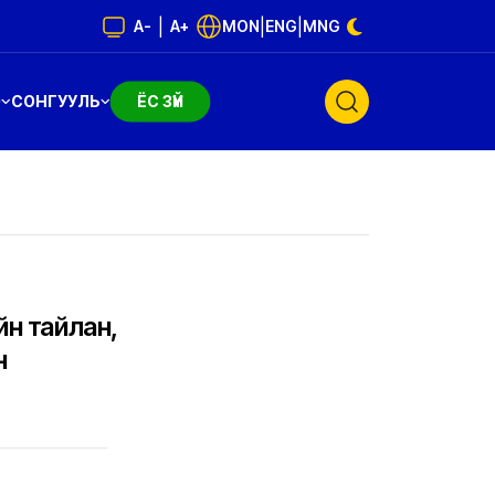
|
|
|
A-
A+
MON
ENG
MNG
Э
СОНГУУЛЬ
ЁС ЗҮЙ
йн тайлан,
н