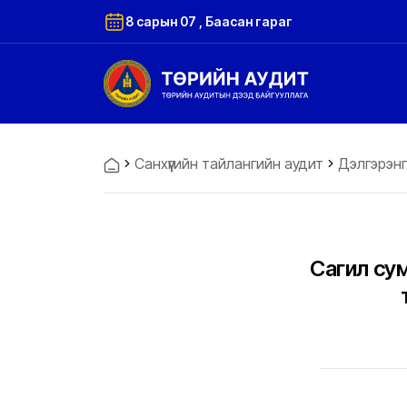
8 сарын 07 , Баасан гараг
Санхүүгийн тайлангийн аудит
Дэлгэрэнг
Сагил сум