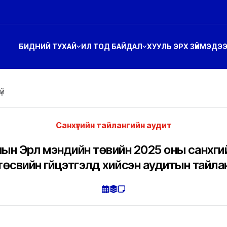
БИДНИЙ ТУХАЙ
ИЛ ТОД БАЙДАЛ
ХУУЛЬ ЭРХ ЗҮЙ
МЭДЭ
үй
Санхүүгийн тайлангийн аудит
мын Эрүүл мэндийн төвийн 2025 оны санхүүги
төсвийн гүйцэтгэлд хийсэн аудитын тайла