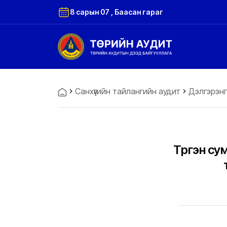
8 сарын 07 , Баасан гараг
Санхүүгийн тайлангийн аудит
Дэлгэрэнг
Түргэн су