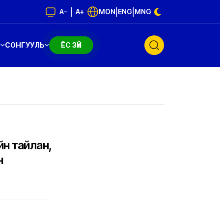
|
|
|
A-
A+
MON
ENG
MNG
Э
СОНГУУЛЬ
ЁС ЗҮЙ
йн тайлан,
н