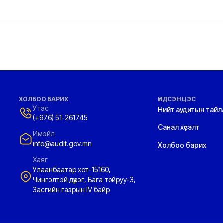
ХОЛБОО БАРИХ
ҮНДСЭН ЦЭС
Утас
Нийт аудитын тайл
(+976) 51-261745
Санал хүсэлт
Имэйл
info@audit.gov.mn
Холбоо барих
Хаяг
Улаанбаатар хот-15160,
Чингэлтэй дүүрэг, Бага тойруу-3,
Засгийн газрын IV байр