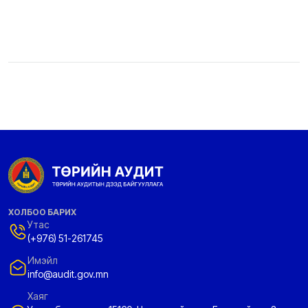
ХОЛБОО БАРИХ
Утас
(+976) 51-261745
Имэйл
info@audit.gov.mn
Хаяг