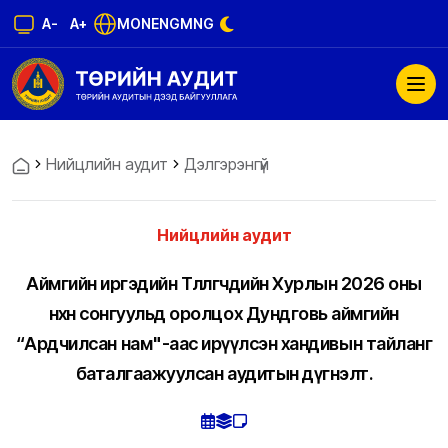
A-
A+
MON
ENG
MNG
Нийцлийн аудит
Дэлгэрэнгүй
Нийцлийн аудит
Аймгийн иргэдийн Төлөөлөгчдийн Хурлын 2026 оны
нөхөн сонгуульд оролцох Дундговь аймгийн
“Ардчилсан нам"-аас ирүүлсэн хандивын тайланг
баталгаажуулсан аудитын дүгнэлт.