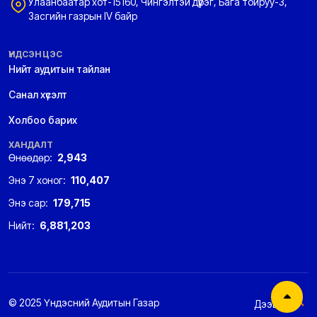
Улаанбаатар хот-15160, Чингэлтэй дүүрэг, Бага тойруу-3,
Засгийн газрын IV байр
ҮНДСЭН ЦЭС
Нийт аудитын тайлан
Санал хүсэлт
Холбоо барих
ХАНДАЛТ
Өнөөдөр:
2,943
Энэ 7 хоног:
110,407
Энэ сар:
179,715
Нийт:
6,881,203
© 2025 Үндэсний Аудитын Газар
Дээшээ