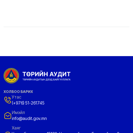
ХОЛБОО БАРИХ
Утас
(+976) 51-261745
Имэйл
info@audit.gov.mn
Хаяг