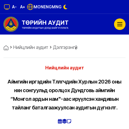
A-
A+
MON
ENG
MNG
Нийцлийн аудит
Дэлгэрэнгүй
Нийцлийн аудит
Аймгийн иргэдийн Төлөөлөгчдийн Хурлын 2026 оны
нөхөн сонгуульд оролцох Дундговь аймгийн
“Монгол ардын нам"-аас ирүүлсэн хандивын
тайланг баталгаажуулсан аудитын дүгнэлт.