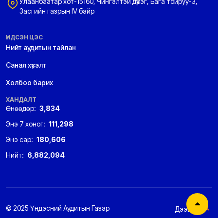
Улаанбаатар хот-15160, Чингэлтэй дүүрэг, Бага тойруу-3,
Засгийн газрын IV байр
ҮНДСЭН ЦЭС
Нийт аудитын тайлан
Санал хүсэлт
Холбоо барих
ХАНДАЛТ
Өнөөдөр:
3,834
Энэ 7 хоног:
111,298
Энэ сар:
180,606
Нийт:
6,882,094
© 2025 Үндэсний Аудитын Газар
Дээшээ