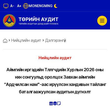
A-
A+
MON
ENG
MNG
Нийцлийн аудит
Дэлгэрэнгүй
Нийцлийн аудит
Аймгийн иргэдийн Төлөөлөгчдийн Хурлын 2026 оны
нөхөн сонгуульд оролцох Завхан аймгийн
“Ардчилсан нам"-аас ирүүлсэн хандивын тайланг
баталгаажуулсан аудитын дүгнэлт