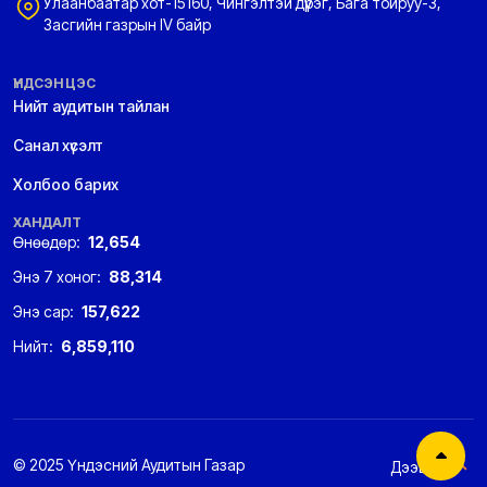
Улаанбаатар хот-15160, Чингэлтэй дүүрэг, Бага тойруу-3,
Засгийн газрын IV байр
ҮНДСЭН ЦЭС
Нийт аудитын тайлан
Санал хүсэлт
Холбоо барих
ХАНДАЛТ
Өнөөдөр:
12,654
Энэ 7 хоног:
88,314
Энэ сар:
157,622
Нийт:
6,859,110
© 2025 Үндэсний Аудитын Газар
Дээшээ