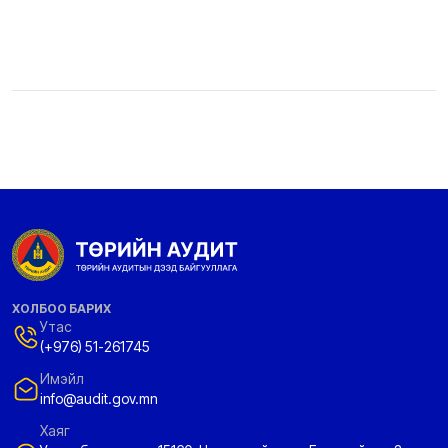
ХОЛБОО БАРИХ
Утас
(+976) 51-261745
Имэйл
info@audit.gov.mn
Хаяг