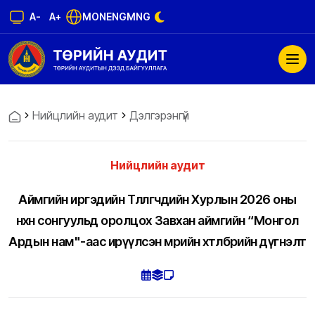
A-
A+
MON
ENG
MNG
Нийцлийн аудит
Дэлгэрэнгүй
Нийцлийн аудит
Аймгийн иргэдийн Төлөөлөгчдийн Хурлын 2026 оны
нөхөн сонгуульд оролцох Завхан аймгийн “Монгол
Ардын нам"-аас ирүүлсэн мөрийн хөтөлбөрийн дүгнэлт