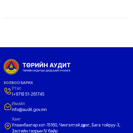
ХОЛБОО БАРИХ
Утас
(+976) 51-261745
Имэйл
info@audit.gov.mn
Хаяг
Улаанбаатар хот-15160, Чингэлтэй дүүрэг, Бага тойруу-3,
Засгийн газрын IV байр