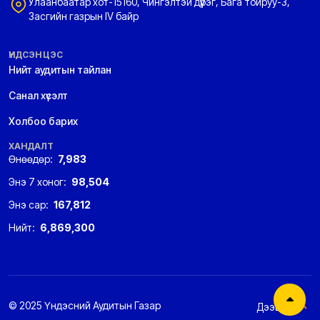
Улаанбаатар хот-15160, Чингэлтэй дүүрэг, Бага тойруу-3,
Засгийн газрын IV байр
ҮНДСЭН ЦЭС
Нийт аудитын тайлан
Санал хүсэлт
Холбоо барих
ХАНДАЛТ
Өнөөдөр:
7,983
Энэ 7 хоног:
98,504
Энэ сар:
167,812
Нийт:
6,869,300
© 2025 Үндэсний Аудитын Газар
Дээшээ