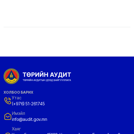
ХОЛБОО БАРИХ
Утас
(+976) 51-261745
Имэйл
info@audit.gov.mn
Хаяг