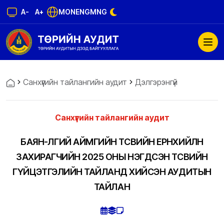
A-
A+
MON
ENG
MNG
Санхүүгийн тайлангийн аудит
Дэлгэрэнгүй
Санхүүгийн тайлангийн аудит
БАЯН-ӨЛГИЙ АЙМГИЙН ТӨСВИЙН ЕРӨНХИЙЛӨН
ЗАХИРАГЧИЙН 2025 ОНЫ НЭГДСЭН ТӨСВИЙН
ГҮЙЦЭТГЭЛИЙН ТАЙЛАНД ХИЙСЭН АУДИТЫН
ТАЙЛАН