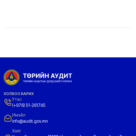
ХОЛБОО БАРИХ
Утас
(+976) 51-261745
Имэйл
info@audit.gov.mn
Хаяг