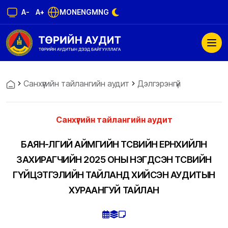
A-
A+
MON
ENG
MNG
Санхүүгийн тайлангийн аудит
Дэлгэрэнгүй
Санхүүгийн тайлангийн аудит
БАЯН-ӨЛГИЙ АЙМГИЙН ТӨСВИЙН ЕРӨНХИЙЛӨН
ЗАХИРАГЧИЙН 2025 ОНЫ НЭГДСЭН ТӨСВИЙН
ГҮЙЦЭТГЭЛИЙН ТАЙЛАНД ХИЙСЭН АУДИТЫН
ХУРААНГУЙ ТАЙЛАН