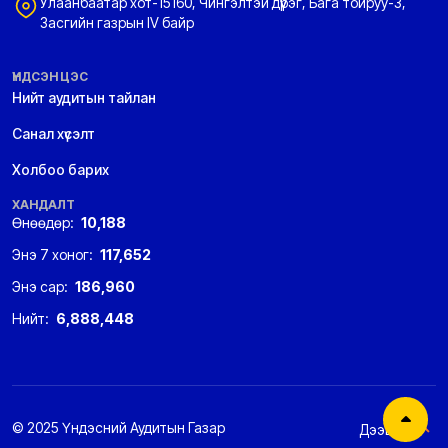
Улаанбаатар хот-15160, Чингэлтэй дүүрэг, Бага тойруу-3,
Засгийн газрын IV байр
ҮНДСЭН ЦЭС
Нийт аудитын тайлан
Санал хүсэлт
Холбоо барих
ХАНДАЛТ
Өнөөдөр:
10,188
Энэ 7 хоног:
117,652
Энэ сар:
186,960
Нийт:
6,888,448
© 2025 Үндэсний Аудитын Газар
Дээшээ