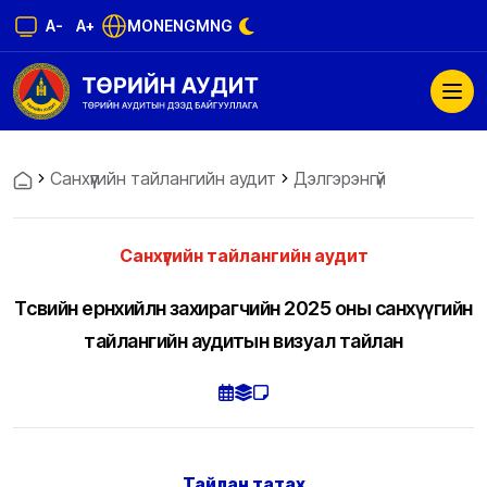
A-
A+
MON
ENG
MNG
Санхүүгийн тайлангийн аудит
Дэлгэрэнгүй
Санхүүгийн тайлангийн аудит
Төсвийн ерөнхийлөн захирагчийн 2025 оны санхүүгийн
тайлангийн аудитын визуал тайлан
Тайлан татах