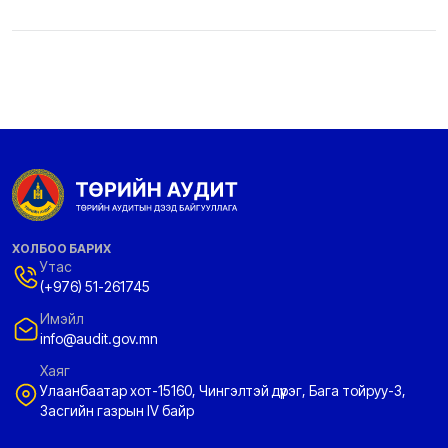
ХОЛБОО БАРИХ
Утас
(+976) 51-261745
Имэйл
info@audit.gov.mn
Хаяг
Улаанбаатар хот-15160, Чингэлтэй дүүрэг, Бага тойруу-3,
Засгийн газрын IV байр