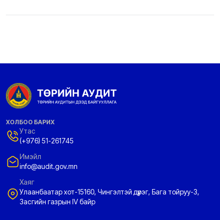
ХОЛБОО БАРИХ
Утас
(+976) 51-261745
Имэйл
info@audit.gov.mn
Хаяг
Улаанбаатар хот-15160, Чингэлтэй дүүрэг, Бага тойруу-3,
Засгийн газрын IV байр