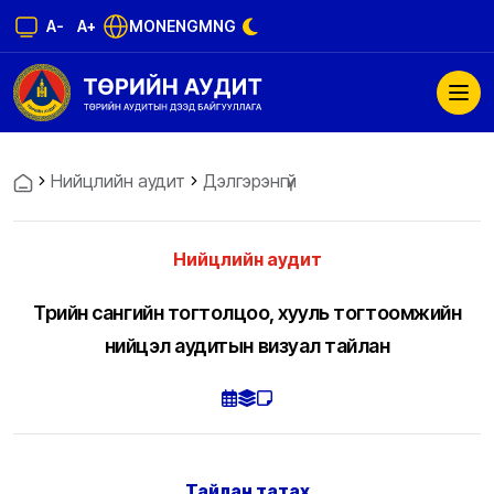
A-
A+
MON
ENG
MNG
Нийцлийн аудит
Дэлгэрэнгүй
Нийцлийн аудит
Төрийн сангийн тогтолцоо, хууль тогтоомжийн
нийцэл аудитын визуал тайлан
Тайлан татах