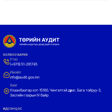
ХОЛБОО БАРИХ
Утас
(+976) 51-261745
Имэйл
info@audit.gov.mn
Хаяг
Улаанбаатар хот-15160, Чингэлтэй дүүрэг, Бага тойруу-3,
Засгийн газрын IV байр
ҮНДСЭН ЦЭС