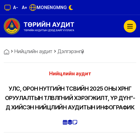
A-
A+
MON
ENG
MNG
Нийцлийн аудит
Дэлгэрэнгүй
Нийцлийн аудит
УЛС, ОРОН НУТГИЙН ТӨСВИЙН 2025 ОНЫ ХӨРӨНГӨ
ОРУУЛАЛТЫН ТӨЛӨВЛӨГӨӨНИЙ ХЭРЭГЖИЛТ, ҮР ДҮН”-
Д ХИЙСЭН НИЙЦЛИЙН АУДИТЫН ИНФОГРАФИК