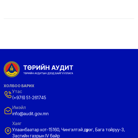
ХОЛБОО БАРИХ
Утас
(+976) 51-261745
Имэйл
info@audit.gov.mn
Хаяг
Улаанбаатар хот-15160, Чингэлтэй дүүрэг, Бага тойруу-3,
Засгийн газрын IV байр