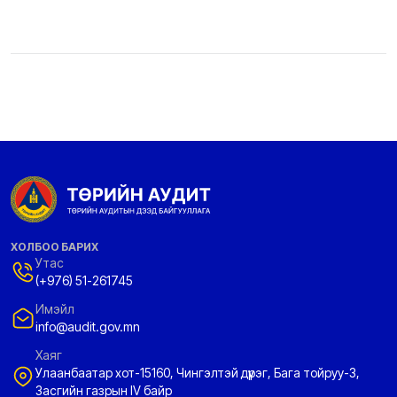
ХОЛБОО БАРИХ
Утас
(+976) 51-261745
Имэйл
info@audit.gov.mn
Хаяг
Улаанбаатар хот-15160, Чингэлтэй дүүрэг, Бага тойруу-3,
Засгийн газрын IV байр