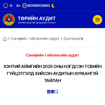
A-
A+
MON
ENG
MNG
Санхүүгийн тайлангийн аудит
Дэлгэрэнгүй
Санхүүгийн тайлангийн аудит
ХЭНТИЙ АЙМГИЙН 2025 ОНЫ НЭГДСЭН ТӨСВИЙН
ГҮЙЦЭТГЭЛД ХИЙСЭН АУДИТЫН ХУРААНГУЙ
ТАЙЛАН