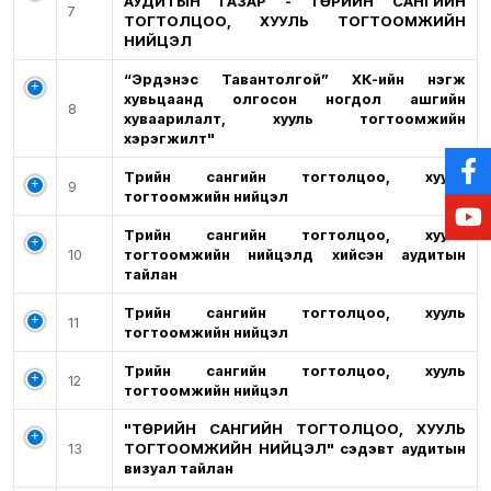
АУДИТЫН ГАЗАР - ТӨРИЙН САНГИЙН
7
ТОГТОЛЦОО, ХУУЛЬ ТОГТООМЖИЙН
НИЙЦЭЛ
“Эрдэнэс Тавантолгой” ХК-ийн нэгж
хувьцаанд олгосон ногдол ашгийн
8
хуваарилалт, хууль тогтоомжийн
хэрэгжилт"
Төрийн сангийн тогтолцоо, хууль
9
тогтоомжийн нийцэл
Төрийн сангийн тогтолцоо, хууль
10
тогтоомжийн нийцэлд хийсэн аудитын
тайлан
Төрийн сангийн тогтолцоо, хууль
11
тогтоомжийн нийцэл
Төрийн сангийн тогтолцоо, хууль
12
тогтоомжийн нийцэл
"ТӨРИЙН САНГИЙН ТОГТОЛЦОО, ХУУЛЬ
13
ТОГТООМЖИЙН НИЙЦЭЛ" сэдэвт аудитын
визуал тайлан