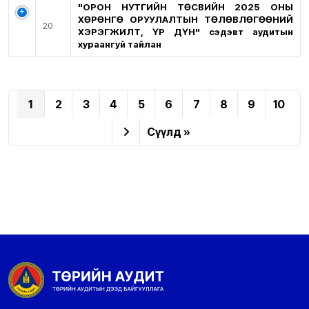
"ОРОН НУТГИЙН ТӨСВИЙН 2025 ОНЫ
ХӨРӨНГӨ ОРУУЛАЛТЫН ТӨЛӨВЛӨГӨӨНИЙ
20
ХЭРЭГЖИЛТ, ҮР ДҮН" сэдэвт аудитын
хураангуй тайлан
1
2
3
4
5
6
7
8
9
10
Сүүлд »