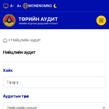
A-
A+
MON
ENG
MNG
Нийцлийн аудит
Нийцлийн аудит
Хайх
Аудитын төрөл