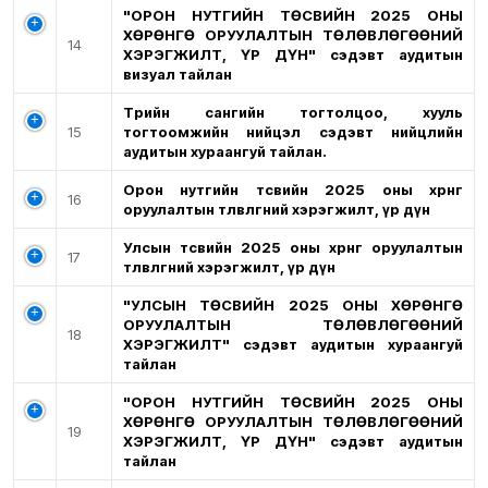
"ОРОН НУТГИЙН ТӨСВИЙН 2025 ОНЫ
ХӨРӨНГӨ ОРУУЛАЛТЫН ТӨЛӨВЛӨГӨӨНИЙ
14
ХЭРЭГЖИЛТ, ҮР ДҮН" сэдэвт аудитын
визуал тайлан
Төрийн сангийн тогтолцоо, хууль
15
тогтоомжийн нийцэл сэдэвт нийцлийн
аудитын хураангуй тайлан.
Орон нутгийн төсвийн 2025 оны хөрөнгө
16
оруулалтын төлөвлөгөөний хэрэгжилт, үр дүн
Улсын төсвийн 2025 оны хөрөнгө оруулалтын
17
төлөвлөгөөний хэрэгжилт, үр дүн
"УЛСЫН ТӨСВИЙН 2025 ОНЫ ХӨРӨНГӨ
ОРУУЛАЛТЫН ТӨЛӨВЛӨГӨӨНИЙ
18
ХЭРЭГЖИЛТ" сэдэвт аудитын хураангуй
тайлан
"ОРОН НУТГИЙН ТӨСВИЙН 2025 ОНЫ
ХӨРӨНГӨ ОРУУЛАЛТЫН ТӨЛӨВЛӨГӨӨНИЙ
19
ХЭРЭГЖИЛТ, ҮР ДҮН" сэдэвт аудитын
тайлан