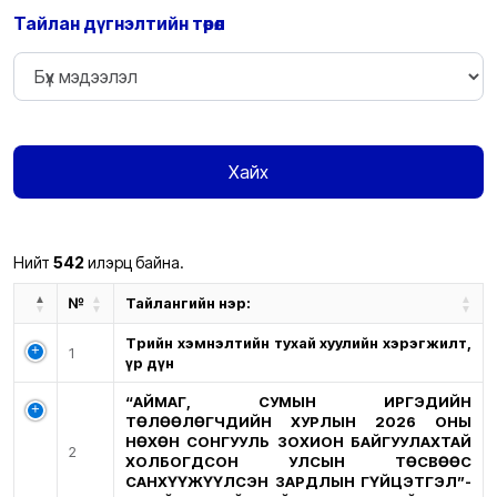
Тайлан дүгнэлтийн төрөл
Хайх
Нийт
542
илэрц байна.
№
Тайлангийн нэр:
Төрийн хэмнэлтийн тухай хуулийн хэрэгжилт,
1
үр дүн
“АЙМАГ, СУМЫН ИРГЭДИЙН
ТӨЛӨӨЛӨГЧДИЙН ХУРЛЫН 2026 ОНЫ
НӨХӨН СОНГУУЛЬ ЗОХИОН БАЙГУУЛАХТАЙ
2
ХОЛБОГДСОН УЛСЫН ТӨСВӨӨС
САНХҮҮЖҮҮЛСЭН ЗАРДЛЫН ГҮЙЦЭТГЭЛ”-