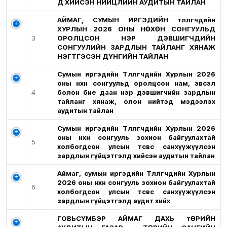
Д ХИЙСЭН НИЙЦЛИЙН АУДИТЫН ТАЙЛАН
АЙМАГ, СУМЫН ИРГЭДИЙН төлөөлөгчдийн
ХУРЛЫН 2026 ОНЫ НӨХӨН СОНГУУЛЬД
3
ОРОЛЦСОН НЭР ДЭВШИГЧДИЙН
СОНГУУЛИЙН ЗАРДЛЫН ТАЙЛАНГ ХЯНАЖ
НЭГТГЭСЭН ДҮНГИЙН ТАЙЛАН
Сумын иргэдийн Төлөөлөгчдийн Хурлын 2026
оны нөхөн сонгуульд оролцсон нам, эвсэл
4
болон бие даан нэр дэвшигчийн зардлын
тайланг хянаж, олон нийтэд мэдээлэх
аудитын тайлан
Сумын иргэдийн Төлөөлөгчдийн Хурлын 2026
оны нөхөн сонгууль зохион байгуулахтай
5
холбогдсон улсын төсвөөс санхүүжүүлсэн
зардлын гүйцэтгэлд хийсэн аудитын тайлан
Аймаг, сумын иргэдийн Төлөөлөгчдийн Хурлын
2026 оны нөхөн сонгууль зохион байгуулахтай
6
холбогдсон улсын төсвөөс санхүүжүүлсэн
зардлын гүйцэтгэлд аудит хийх
ГОВЬСҮМБЭР АЙМАГ ДАХЬ тӨРИЙН