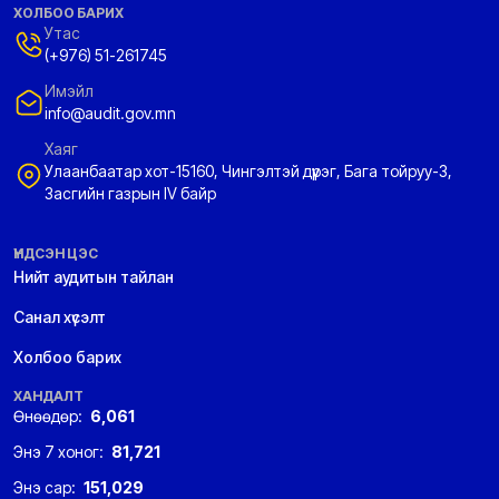
ХОЛБОО БАРИХ
Утас
(+976) 51-261745
Имэйл
info@audit.gov.mn
Хаяг
Улаанбаатар хот-15160, Чингэлтэй дүүрэг, Бага тойруу-3,
Засгийн газрын IV байр
ҮНДСЭН ЦЭС
Нийт аудитын тайлан
Санал хүсэлт
Холбоо барих
ХАНДАЛТ
Өнөөдөр:
6,061
Энэ 7 хоног:
81,721
Энэ сар:
151,029