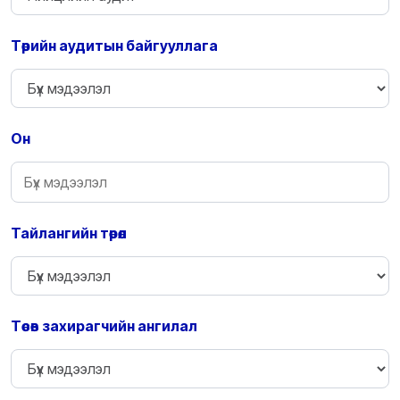
Төрийн аудитын байгууллага
Он
Тайлангийн төрөл
Төсөв захирагчийн ангилал