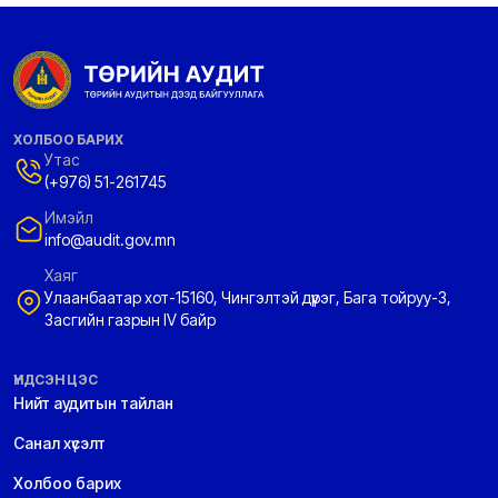
ХОЛБОО БАРИХ
Утас
(+976) 51-261745
Имэйл
info@audit.gov.mn
Хаяг
Улаанбаатар хот-15160, Чингэлтэй дүүрэг, Бага тойруу-3,
Засгийн газрын IV байр
ҮНДСЭН ЦЭС
Нийт аудитын тайлан
Санал хүсэлт
Холбоо барих