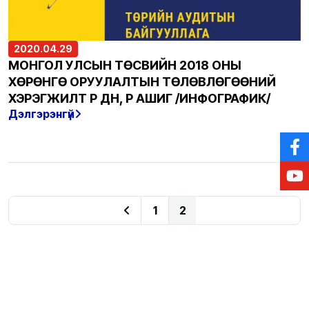
2020.04.29
МОНГОЛ УЛСЫН ТӨСВИЙН 2018 ОНЫ
ХӨРӨНГӨ ОРУУЛАЛТЫН ТӨЛӨВЛӨГӨӨНИЙ
ХЭРЭГЖИЛТ ҮР ДҮН, ҮР АШИГ /ИНФОГРАФИК/
Дэлгэрэнгүй
1
2