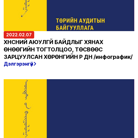
2022.02.07
ХҮНСНИЙ АЮУЛГҮЙ БАЙДЛЫГ ХЯНАХ
ӨНӨӨГИЙН ТОГТОЛЦОО, ТӨСВӨӨС
ЗАРЦУУЛСАН ХӨРӨНГИЙН ҮР ДҮН /инфографик/
Дэлгэрэнгүй