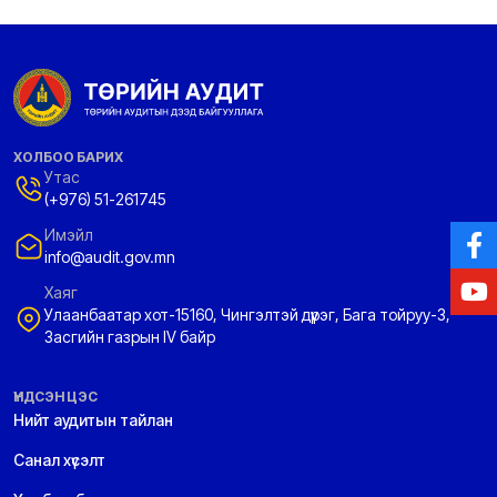
ХОЛБОО БАРИХ
Утас
(+976) 51-261745
Имэйл
info@audit.gov.mn
Хаяг
Улаанбаатар хот-15160, Чингэлтэй дүүрэг, Бага тойруу-3,
Засгийн газрын IV байр
ҮНДСЭН ЦЭС
Нийт аудитын тайлан
Санал хүсэлт