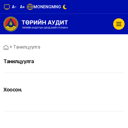
A-
A+
MON
ENG
MNG
Танилцуулга
Танилцуулга
Хоосон.