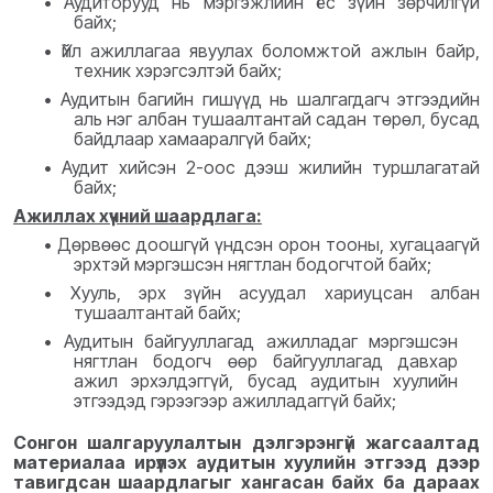
•
Аудиторууд нь мэргэжлийн ёс зүйн зөрчилгүй
байх
;
•
Үйл ажиллагаа явуулах боломжтой ажлын байр,
техник хэрэгсэлтэй байх;
•
Аудитын багийн гишүүд нь шалгагдагч этгээдийн
аль нэг албан тушаалтантай садан төрөл, бусад
байдлаар хамааралгүй байх;
•
Аудит хийсэн 2-оос дээш жилийн туршлагатай
байх
;
Ажиллах хүчний шаардлага:
•
Дөрвөөс доошгүй үндсэн орон тооны, хугацаагүй
эрхтэй мэргэшсэн нягтлан бодогчтой байх;
•
Хууль, эрх зүйн асуудал хариуцсан албан
тушаалтантай байх;
•
Аудитын байгууллагад ажилладаг мэргэшсэн
нягтлан бодогч өөр байгууллагад давхар
ажил эрхэлдэггүй, бусад аудитын хуулийн
этгээдэд гэрээгээр ажилладаггүй байх;
Сонгон шалгаруулалтын дэлгэрэнгүй жагсаалтад
материалаа ирүүлэх аудитын хуулийн этгээд дээр
тавигдсан шаардлагыг хангасан байх ба дараах