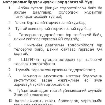
материалыг бүрдүүлэн ирүүлэх шаардлагатай. Үүнд
:
1.
Албан хүсэлт (багцыг тодорхойлсон байх ба
ажлын даалгавар, холбогдох журамтай
танилцсан эсэхийг тусгах);
2.
Улсын бүртгэлийн гэрчилгээний хуулбар
;
3.
Тусгай зөвшөөрлийн гэрчилгээний хуулбар;
4.
Татварын тодорхойлолт /өр төлбөргүй байх,
цахим сайтаас гаргасан QR кодтой/;
5.
Нийгмийн даатгалын тодорхойлолт /өр
төлбөргүй байх, цахим сайтаас гаргасан QR
кодтой/;
6.
ШШГЕГ-ын хугацаа хэтэрсэн өр төлбөргүй
талаарх тодорхойлолт;
7.
Шүүхийн төрөлжсөн архивын тодорхойлолт;
8.
Монголын мэргэшсэн нягтлан бодогчдын
институтээс авсан мэргэжлийн ёс зүйн
зөрчилгүй тухай тодорхойлолт;
9.
Гүйцэтгэсэн адил төстэй үйлчилгээний сүүлийн
3 жилийн мэдээлэл;
1
0.
Үндсэн ажилтны анкет, боловсрол, мэргэшлийн