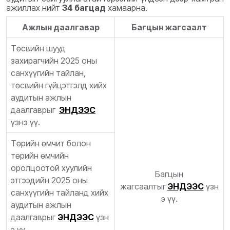
ажиллах нийт
34 багцад
хамаарна.
Ажлын даалгавар
Багцын жагсаалт
Төсвийн шууд
захирагчийн 2025 оны
санхүүгийн тайлан,
төсвийн гүйцэтгэлд хийх
аудитын ажлын
даалгаврыг
ЭНДЭЭС
үзнэ үү.
Төрийн өмчит болон
төрийн өмчийн
оролцоотой хуулийн
Багцын
этгээдийн 2025 оны
жагсаалтыг
ЭНДЭЭС
үзн
санхүүгийн тайланд хийх
э үү.
аудитын ажлын
даалгаврыг
ЭНДЭЭС
үзн
э үү.