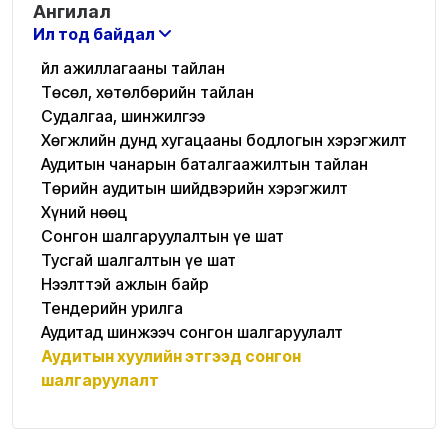
Ангилал
Ил тод байдал
Үйл ажиллагааны тайлан
Төсөл, хөтөлбөрийн тайлан
Судалгаа, шинжилгээ
Хөгжлийн дунд хугацааны бодлогын хэрэгжилт
Аудитын чанарын баталгаажилтын тайлан
Төрийн аудитын шийдвэрийн хэрэгжилт
Хүний нөөц
Сонгон шалгаруулалтын үе шат
Тусгай шалгалтын үе шат
Нээлттэй ажлын байр
Тендерийн урилга
Аудитад шинжээч сонгон шалгаруулалт
Аудитын хуулийн этгээд сонгон
шалгаруулалт