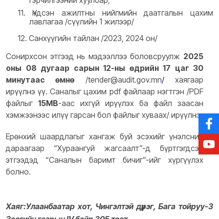
гэрчилгээний хуулбар;
11.
Үндсэн ажилтны нийгмийн даатгалын цахим
лавлагаа /сүүлийн 1 жилээр/
12.
Санхүүгийн тайлан /2023, 2024 он/
Сонирхсон этгээд нь мэдээллээ боловсруулж
2025
оны 08 дугаар сарын 12-ны өдрийн 17 цаг 30
минутаас өмнө
/tender@audit.gov.mn
/
хаягаар
ирүүлнэ үү. Саналыг цахим pdf файлаар нэгтгэн /PDF
файлыг
15MB
-аас ихгүй ирүүлэх ба файл заасан
хэмжээнээс илүү гарсан бол файлыг хуваах/ ирүүлнэ.
Ерөнхий шаардлагыг хангаж буй эсэхийг үнэлсний
дараагаар “Хураангуй жагсаалт”-д бүртгэгдсэн
этгээдэд “Саналын баримт бичиг”-ийг хүргүүлэх
болно.
Хаяг:
Улаанбаатар хот, Чингэлтэй дүүрэг, Бага тойруу-3