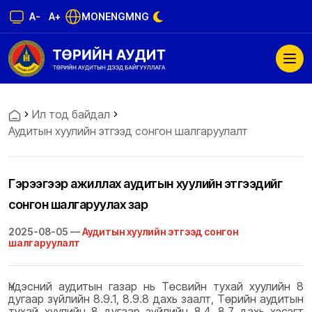
A-
A+
MON
ENG
MNG
Ил тод байдал
Аудитын хуулийн этгээд сонгон шалгаруулалт
Гэрээгээр ажиллах аудитын хуулийн этгээдийг
сонгон шалгаруулах зар
2025-08-05 —
Аудитын хуулийн этгээд сонгон
шалгаруулалт
Үндэсний аудитын газар нь Төсвийн тухай хуулийн 8
дугаар зүйлийн 8.9.1, 8.9.8 дахь заалт, Төрийн аудитын
тухай хуулийн 8 дугаар зүйлийн 8.4, 8.7 дахь хэсэгт