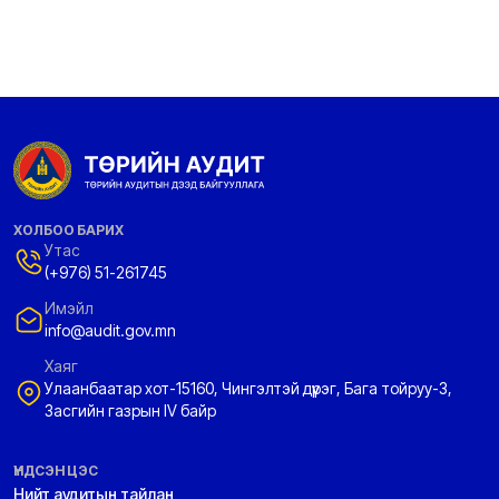
ХОЛБОО БАРИХ
Утас
(+976) 51-261745
Имэйл
info@audit.gov.mn
Хаяг
Улаанбаатар хот-15160, Чингэлтэй дүүрэг, Бага тойруу-3,
Засгийн газрын IV байр
ҮНДСЭН ЦЭС
Нийт аудитын тайлан