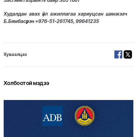
Засгийн газрын IV байр 305 тоот
Худалдан авах үйл ажиллагаа хариуцсан шинжээч
Б.Бямбасүрэн +976-51-261745, 99641235
Хуваалцах
Холбоотой мэдээ