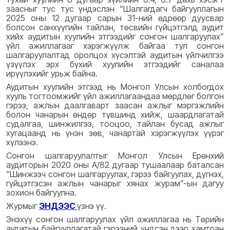
заасныг тус тус үндэслэн “Шалгагдагч байгууллагын
2025 оны 12 дугаар сарын 31-ний өдрөөр дуусвар
болсон санхүүгийн тайлан, төсвийн гүйцэтгэлд аудит
хийх аудитын хуулийн этгээдийг сонгон шалгаруулах”
үйл ажиллагааг хэрэгжүүлж байгаа тул сонгон
шалгаруулалтад оролцох хүсэлтэй аудитын үйлчилгээ
үзүүлэх эрх бүхий хуулийн этгээдийг саналаа
ирүүлэхийг урьж байна.
Аудитын хуулийн этгээд нь Монгол Улсын холбогдох
хууль тогтоомжийг үйл ажиллагаандаа мөрдлөг болгон
гэрээ, ажлын даалгаварт заасан ажлыг мэргэжлийн
болон чанарын өндөр түвшинд хийж, шаардлагатай
судалгаа, шинжилгээ, тооцоо, тайлан бусад ажлыг
хугацаанд нь үнэн зөв, чанартай хэрэгжүүлэх үүрэг
хүлээнэ.
Сонгон шалгаруулалтыг Монгол Улсын Ерөнхий
аудиторын 2020 оны А/82 дугаар тушаалаар баталсан
“Шинжээч сонгон шалгаруулах, гэрээ байгуулах, дүгнэх,
гүйцэтгэсэн ажлын чанарыг хянах журам”-ын дагуу
зохион байгуулна.
Журмыг
ЭНДЭЭС
үзнэ үү.
Энэхүү сонгон шалгаруулах үйл ажиллагаа нь Төрийн
аудитын байгууллагатай гэрээний үндсэн дээр хамтран