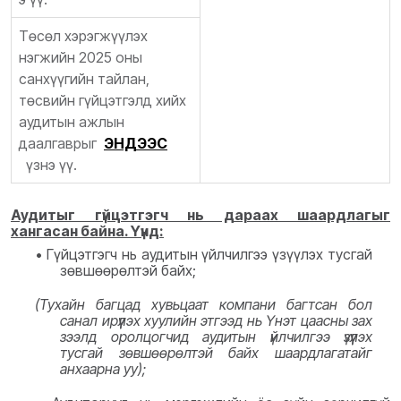
Төсөл хэрэгжүүлэх
нэгжийн 2025 оны
санхүүгийн тайлан,
төсвийн гүйцэтгэлд хийх
аудитын ажлын
даалгаврыг
ЭНД
ЭЭС
үзнэ үү.
Аудитыг гүйцэтгэгч нь дараах шаардлагыг
хангасан байна. Yүнд:
•
Гүйцэтгэгч нь аудитын үйлчилгээ үзүүлэх тусгай
зөвшөөрөлтэй байх;
(Тухайн багцад хувьцаат компани багтсан бол
санал ирүүлэх хуулийн этгээд нь Үнэт цаасны зах
зээлд оролцогчид аудитын үйлчилгээ үзүүлэх
тусгай зөвшөөрөлтэй байх шаардлагатайг
анхаарна уу);