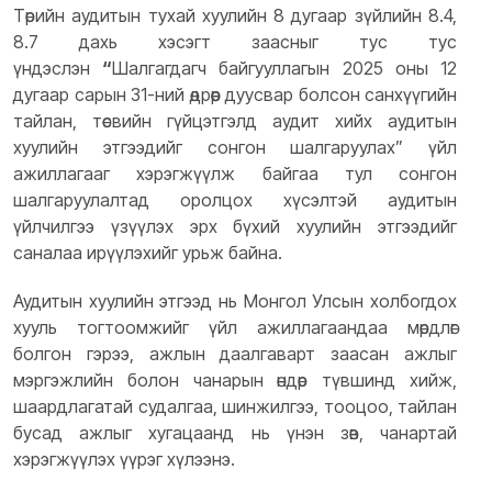
Төрийн аудитын тухай хуулийн 8 дугаар зүйлийн 8.4,
8.7 дахь хэсэгт заасныг тус тус
үндэслэн
“
Шалгагдагч байгууллагын 2025 оны 12
дугаар сарын 31-ний өдрөөр дуусвар болсон санхүүгийн
тайлан, төсвийн гүйцэтгэлд аудит хийх аудитын
хуулийн этгээдийг сонгон шалгаруулах” үйл
ажиллагааг хэрэгжүүлж байгаа тул сонгон
шалгаруулалтад оролцох хүсэлтэй аудитын
үйлчилгээ үзүүлэх эрх бүхий хуулийн этгээдийг
саналаа ирүүлэхийг урьж байна.
Аудитын хуулийн этгээд нь Монгол Улсын холбогдох
хууль тогтоомжийг үйл ажиллагаандаа мөрдлөг
болгон гэрээ, ажлын даалгаварт заасан ажлыг
мэргэжлийн болон чанарын өндөр түвшинд хийж,
шаардлагатай судалгаа, шинжилгээ, тооцоо, тайлан
бусад ажлыг хугацаанд нь үнэн зөв, чанартай
хэрэгжүүлэх үүрэг хүлээнэ.