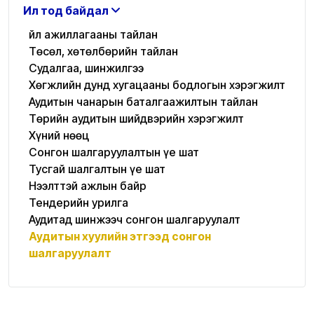
Ил тод байдал
Үйл ажиллагааны тайлан
Төсөл, хөтөлбөрийн тайлан
Судалгаа, шинжилгээ
Хөгжлийн дунд хугацааны бодлогын хэрэгжилт
Аудитын чанарын баталгаажилтын тайлан
Төрийн аудитын шийдвэрийн хэрэгжилт
Хүний нөөц
Сонгон шалгаруулалтын үе шат
Тусгай шалгалтын үе шат
Нээлттэй ажлын байр
Тендерийн урилга
Аудитад шинжээч сонгон шалгаруулалт
Аудитын хуулийн этгээд сонгон
шалгаруулалт