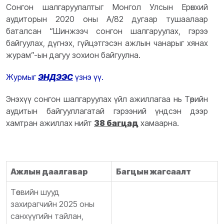
Сонгон шалгаруулалтыг Монгол Улсын Ерөнхий
аудиторын 2020 оны А/82 дугаар тушаалаар
баталсан “Шинжээч сонгон шалгаруулах, гэрээ
байгуулах, дүгнэх, гүйцэтгэсэн ажлын чанарыг хянах
журам”-ын дагуу зохион байгуулна.
Журмыг
ЭНДЭЭС
үзнэ үү.
Энэхүү сонгон шалгаруулах үйл ажиллагаа нь Төрийн
аудитын байгууллагатай гэрээний үндсэн дээр
хамтран ажиллах нийт
38 багцад
хамаарна.
Ажлын даалгавар
Багцын жагсаалт
Төсвийн шууд
захирагчийн 2025 оны
санхүүгийн тайлан,