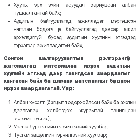
Хууль, эрх зүйн асуудал хариуцсан албан
тушаалтантай байх;
Аудитын байгууллагад ажилладаг мэргэшсэн
нягтлан бодогч өөр байгууллагад давхар ажил
эрхэлдэггүй, бусад аудитын хуулийн этгээдэд
гэрээгээр ажилладаггүй байх;
Сонгон шалгаруулалтын дэлгэрэнгүй
жагсаалтад материалаа ирүүлэх аудитын
хуулийн этгээд дээр тавигдсан шаардлагыг
хангасан байх ба дараах материалыг бүрдүүлэн
ирүүлэх шаардлагатай. Үүнд:
Албан хүсэлт (багцыг тодорхойлсон байх ба ажлын
даалгавар, холбогдох журамтай танилцсан
эсэхийг тусгах);
Улсын бүртгэлийн гэрчилгээний хуулбар;
Тусгай зөвшөөрлийн гэрчилгээний хуулбар;