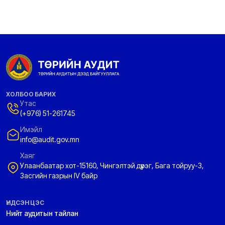
ХОЛБОО БАРИХ
Утас
(+976) 51-261745
Имэйл
info@audit.gov.mn
Хаяг
Улаанбаатар хот-15160, Чингэлтэй дүүрэг, Бага тойруу-3,
Засгийн газрын IV байр
ҮНДСЭН ЦЭС
Нийт аудитын тайлан