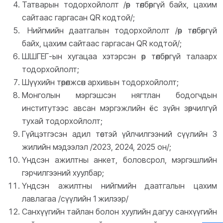
Татварын тодорхойлолт /өр төлбөргүй байх, цахим
сайтаас гаргасан QR кодтой/;
Нийгмийн даатгалын тодорхойлолт /өр төлбөргүй
байх, цахим сайтаас гаргасан QR кодтой/;
ШШГЕГ-ын хугацаа хэтэрсэн өр төлбөргүй талаарх
тодорхойлолт;
Шүүхийн төрөлжсөн архивын тодорхойлолт;
Монголын мэргэшсэн нягтлан бодогчдын
институтээс авсан мэргэжлийн ёс зүйн зөрчилгүй
тухай тодорхойлолт;
Гүйцэтгэсэн адил төстэй үйлчилгээний сүүлийн 3
жилийн мэдээлэл /2023, 2024, 2025 он/;
Үндсэн ажилтны анкет, боловсрол, мэргэшлийн
гэрчилгээний хуулбар;
Үндсэн ажилтны нийгмийн даатгалын цахим
лавлагаа /сүүлийн 1 жилээр/
Санхүүгийн тайлан болон хуулийн дагуу санхүүгийн