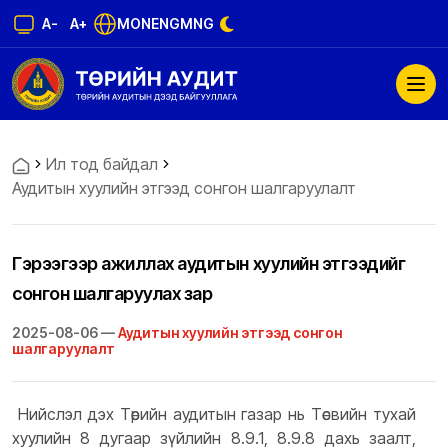
A-
A+
MON
ENG
MNG
Ил тод байдал
Аудитын хуулийн этгээд сонгон шалгаруулалт
Гэрээгээр ажиллах аудитын хуулийн этгээдийг
сонгон шалгаруулах зар
2025-08-06 —
Аудитын хуулийн этгээд сонгон
шалгаруулалт
Нийслэл дэх Төрийн аудитын газар нь Төсвийн тухай
хуулийн 8 дугаар зүйлийн 8.9.1, 8.9.8 дахь заалт,