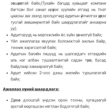
зөвшөөрөлтэй байх;
(Тухайн багцад хувьцаат компани
багтсан бол
санал ирүүлэх хуулийн этгээд нь Үнэт
цаасны зах зээлд оролцогчид аудитын үйлчилгээ үзүүлэх
тусгай зөвшөөрөлтэй байх шаардлагатайг анхаарна
уу);
Аудиторууд нь мэргэжлийн ёс зүйн зөрчилгүй байх;
Үйл ажиллагаа явуулах боломжтой ажлын байр,
техник хэрэгсэлтэй байх;
Аудитын багийн гишүүд нь шалгагдагч этгээдийн
аль нэг албан тушаалтантай садан төрөл, бусад
байдлаар хамааралгүй байх;
Аудит хийсэн 2-оос дээш жилийн туршлагатай
байх;
Ажиллах хүчний шаардлага:
Дөрвөөс доошгүй үндсэн орон тооны, хугацаагүй
эрхтэй мэргэшсэн нягтлан бодогчтой байх;