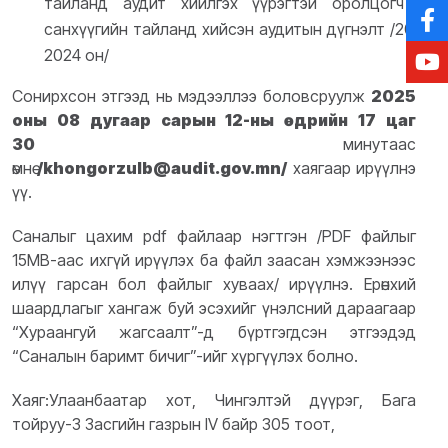
тайланд аудит хийлгэх үүрэгтэй оролцогч нь
санхүүгийн тайланд хийсэн аудитын дүгнэлт /2023,
2024 он/
Сонирхсон этгээд нь мэдээллээ боловсруулж
2025
оны 08 дугаар сарын 12-ны өдрийн 17 цаг
30
минутаас
өмнө
/khongorzulb@audit.gov.mn/
хаягаар ирүүлнэ
үү.
Саналыг цахим pdf файлаар нэгтгэн /PDF файлыг
15MB-аас ихгүй ирүүлэх ба файл заасан хэмжээнээс
илүү гарсан бол файлыг хуваах/ ирүүлнэ. Ерөнхий
шаардлагыг хангаж буй эсэхийг үнэлсний дараагаар
“Хураангуй жагсаалт”-д бүртгэгдсэн этгээдэд
“Саналын баримт бичиг”-ийг хүргүүлэх болно.
Хаяг:Улаанбаатар хот, Чингэлтэй дүүрэг, Бага
тойруу-3 Засгийн газрын IV байр 305 тоот,