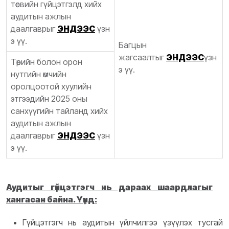
төсвийн гүйцэтгэлд хийх
аудитын ажлын
даалгаврыг
ЭНДЭЭС
үзн
э үү.
Багцын
жагсаалтыг
ЭНДЭЭС
үзн
Төрийн болон орон
э үү.
нутгийн өмчийн
оролцоотой хуулийн
этгээдийн 2025 оны
санхүүгийн тайланд хийх
аудитын ажлын
даалгаврыг
ЭНДЭЭС
үзн
э үү.
Аудитыг гүйцэтгэгч нь дараах шаардлагыг
хангасан байна. Yүнд:
Гүйцэтгэгч нь аудитын үйлчилгээ үзүүлэх тусгай