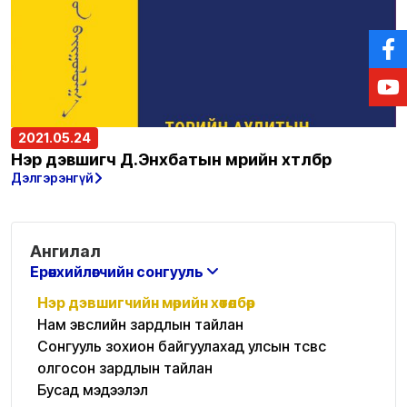
2021.05.24
Нэр дэвшигч Д.Энхбатын мөрийн хөтөлбөр
Дэлгэрэнгүй
Ангилал
Ерөнхийлөгчийн сонгууль
Нэр дэвшигчийн мөрийн хөтөлбөр
Нам эвслийн зардлын тайлан
Сонгууль зохион байгуулахад улсын төсвөөс
олгосон зардлын тайлан
Бусад мэдээлэл