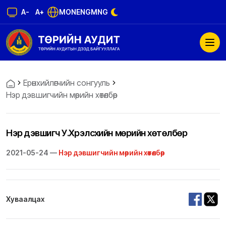
A-
A+
MON
ENG
MNG
Ерөнхийлөгчийн сонгууль
Нэр дэвшигчийн мөрийн хөтөлбөр
Нэр дэвшигч У.Хүрэлсүхийн мөрийн хөтөлбөр
2021-05-24 —
Нэр дэвшигчийн мөрийн хөтөлбөр
Хуваалцах