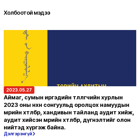
Холбоотой мэдээ
2023.05.27
Аймаг, сумын иргэдийн төлөөлөгчийн хурлын
2023 оны нөхөн сонгуульд оролцох намуудын
мөрийн хөтөлбөр, хандивын тайланд аудит хийж,
аудит хийсэн мөрийн хөтөлбөр, дүгнэлтийг олон
нийтэд хүргэж байна.
Дэлгэрэнгүй