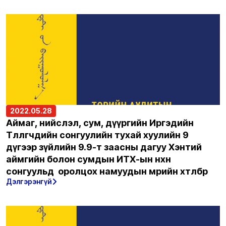
2022.05.28
Аймаг, нийслэл, сум, дүүргийн Иргэдийн
Төлөөлөгчдийн сонгуулийн тухай хуулийн 9
дүгээр зүйлийн 9.9-т заасны дагуу Хэнтий
аймгийн болон сумдын ИТХ-ын нөхөн
сонгуульд оролцох намуудын мөрийн хөтөлбөр
Дэлгэрэнгүй