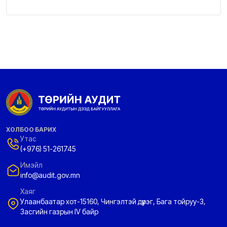
ХОЛБОО БАРИХ
Утас
(+976) 51-261745
Имэйл
info@audit.gov.mn
Хаяг
Улаанбаатар хот-15160, Чингэлтэй дүүрэг, Бага тойруу-3,
Засгийн газрын IV байр