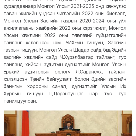
хуралдаанаар Монгол Улсыг 2021-2025 онд хөгжүүлэх
таван жилийн үндсэн чиглэлийн 2022 оны биелэлт,
Монгол Улсын Засгийн газрын 2020-2024 оны үйл
ажиллагааны хөтөлбөрийн 2022 оны хэрэгжилт, Монгол
Улсын хөгжлийн 2022 оны төлөвлөгөөний гүйцэтгэлийн
тайланг хэлэлцсэн юм. УИХ-ын гишүүн, Засгийн
газрын гишүүн, Монгол Улсын Шадар сайд бөгөөд Эдийн
засгийн хөгжлийн сайд Ч.Хүрэлбаатар тайланг, тус
тайланд хийсэн аудитын дүгнэлтийг Монгол Улсын
Ерөнхий аудиторын орлогч Я.Сарансүх, тайланг
хэлэлцсэн Төрийн байгуулалт болон Эдийн засгийн
байнгын хорооны санал, дүгнэлтийг Улсын Их
Хурлын гишүүн Ц.Цэрэнпунцаг нар тус тус
танилцуулсан.