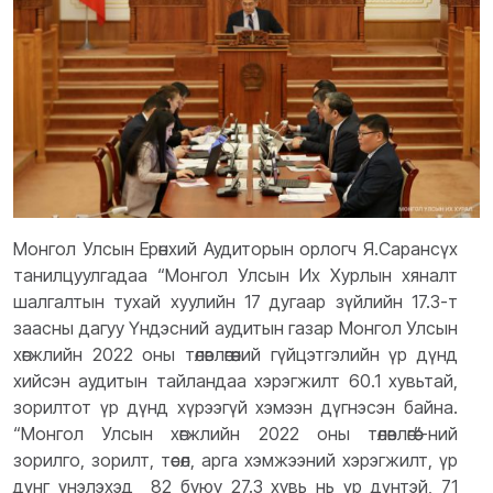
Монгол Улсын Ерөнхий Аудиторын орлогч Я.Сарансүх
танилцуулгадаа “Монгол Улсын Их Хурлын хяналт
шалгалтын тухай хуулийн 17 дугаар зүйлийн 17.3-т
заасны дагуу Үндэсний аудитын газар Монгол Улсын
хөгжлийн 2022 оны төлөвлөгөөний гүйцэтгэлийн үр дүнд
хийсэн аудитын тайландаа хэрэгжилт 60.1 хувьтай,
зорилтот үр дүнд хүрээгүй хэмээн дүгнэсэн байна.
“Монгол Улсын хөгжлийн 2022 оны төлөвлөгөө”-ний
зорилго, зорилт, төсөл, арга хэмжээний хэрэгжилт, үр
дүнг үнэлэхэд 82 буюу 27.3 хувь нь үр дүнтэй, 71