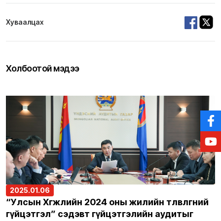
Хуваалцах
Холбоотой мэдээ
2025.01.06
“Улсын Хөгжлийн 2024 оны жилийн төлөвлөгөөний
гүйцэтгэл” сэдэвт гүйцэтгэлийн аудитыг