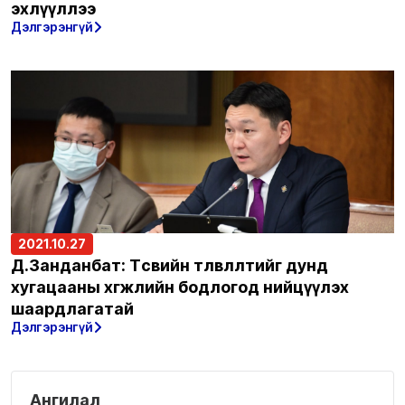
эхлүүллээ
Дэлгэрэнгүй
2021.10.27
Д.Занданбат: Төсвийн төлөвлөлтийг дунд
хугацааны хөгжлийн бодлогод нийцүүлэх
шаардлагатай
Дэлгэрэнгүй
Ангилал