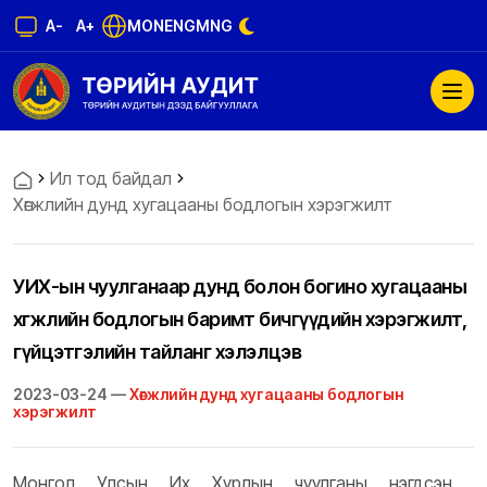
A-
A+
MON
ENG
MNG
Ил тод байдал
Хөгжлийн дунд хугацааны бодлогын хэрэгжилт
УИХ-ын чуулганаар дунд болон богино хугацааны
хөгжлийн бодлогын баримт бичгүүдийн хэрэгжилт,
гүйцэтгэлийн тайланг хэлэлцэв
2023-03-24 —
Хөгжлийн дунд хугацааны бодлогын
хэрэгжилт
Монгол Улсын Их Хурлын чуулганы нэгдсэн