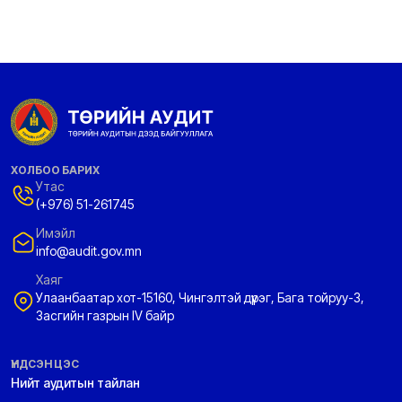
ХОЛБОО БАРИХ
Утас
(+976) 51-261745
Имэйл
info@audit.gov.mn
Хаяг
Улаанбаатар хот-15160, Чингэлтэй дүүрэг, Бага тойруу-3,
Засгийн газрын IV байр
ҮНДСЭН ЦЭС
Нийт аудитын тайлан