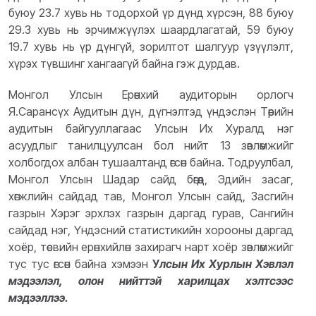
буюу 23.7 хувь нь тодорхой үр дүнд хүрсэн, 88 буюу
29.3 хувь нь эрчимжүүлэх шаардлагатай, 59 буюу
19.7 хувь нь үр дүнгүй, зорилтот шалгуур үзүүлэлт,
хүрэх түвшинг хангаагүй байна гэж дурдав.
Монгол Улсын Ерөнхий аудиторын орлогч
Я.Сарансүх Аудитын дүн, дүгнэлтэд үндэслэн Төрийн
аудитын байгууллагаас Улсын Их Хуралд нэг
асуудлыг танилцуулсан бол нийт 13 зөвлөмжийг
холбогдох албан тушаалтанд өгсөн байна. Тодруулбал,
Монгол Улсын Шадар сайд бөгөөд, Эдийн засаг,
хөгжлийн сайдад тав, Монгол Улсын сайд, Засгийн
газрын Хэрэг эрхлэх газрын даргад гурав, Сангийн
сайдад нэг, Үндэсний статистикийн хорооны даргад
хоёр, төсвийн ерөнхийлөн захирагч нарт хоёр зөвлөмжийг
тус тус өгсөн байна хэмээн
У
лсын Их Хурлын Хэвлэл
мэдээлэл, олон нийттэй харилцах хэлтсээс
мэдээллээ.