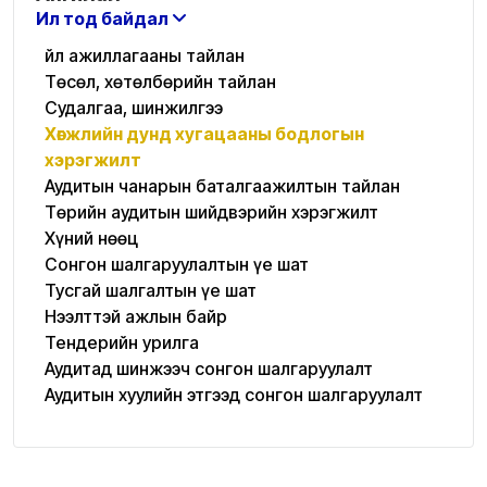
Ил тод байдал
Үйл ажиллагааны тайлан
Төсөл, хөтөлбөрийн тайлан
Судалгаа, шинжилгээ
Хөгжлийн дунд хугацааны бодлогын
хэрэгжилт
Аудитын чанарын баталгаажилтын тайлан
Төрийн аудитын шийдвэрийн хэрэгжилт
Хүний нөөц
Сонгон шалгаруулалтын үе шат
Тусгай шалгалтын үе шат
Нээлттэй ажлын байр
Тендерийн урилга
Аудитад шинжээч сонгон шалгаруулалт
Аудитын хуулийн этгээд сонгон шалгаруулалт