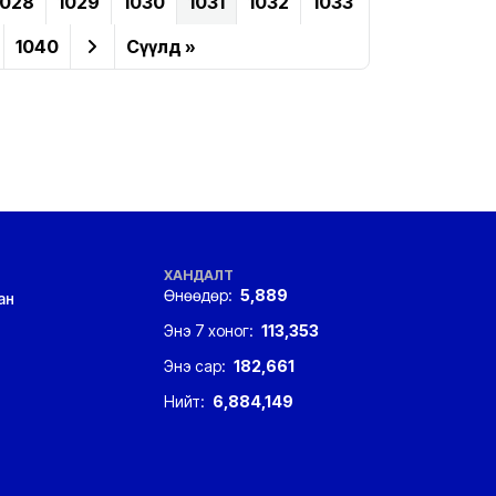
1028
1029
1030
1031
1032
1033
1040
Сүүлд »
ХАНДАЛТ
Өнөөдөр:
5,889
ан
Энэ 7 хоног:
113,353
Энэ сар:
182,661
Нийт:
6,884,149