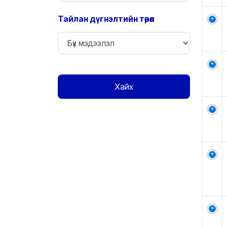
Тайлан дүгнэлтийн төрөл
Хайх