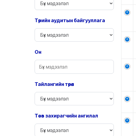
Төрийн аудитын байгууллага
Он
Тайлангийн төрөл
Төсөв захирагчийн ангилал