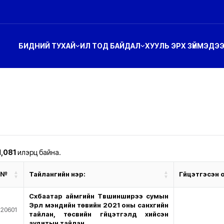
БИДНИЙ ТУХАЙ
ИЛ ТОД БАЙДАЛ
ХУУЛЬ ЭРХ ЗҮЙ
МЭДЭ
1,081
илэрц байна.
№
Тайлангийн нэр:
Гүйцэтгэсэн 
Сүхбаатар аймгийн Түвшинширээ сумын
Эрүүл мэндийн төвийн 2021 оны санхүүгийн
20601
тайлан, төсвийн гүйцэтгэлд хийсэн
аудитын тайлан