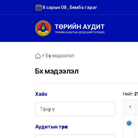
8 сарын 08 , Бямба гараг
Бүх мэдээлэл
Бүх мэдээлэл
Хайх
Нийт
2
Аудитын төрөл