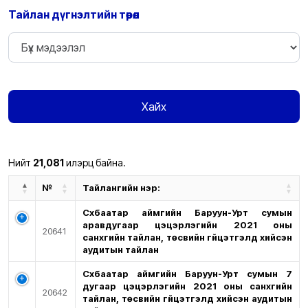
Тайлан дүгнэлтийн төрөл
Хайх
Нийт
21,081
илэрц байна.
№
Тайлангийн нэр:
Сүхбаатар аймгийн Баруун-Урт сумын
аравдугаар цэцэрлэгийн 2021 оны
20641
санхүүгийн тайлан, төсвийн гүйцэтгэлд хийсэн
аудитын тайлан
Сүхбаатар аймгийн Баруун-Урт сумын 7
дугаар цэцэрлэгийн 2021 оны санхүүгийн
20642
тайлан, төсвийн гүйцэтгэлд хийсэн аудитын