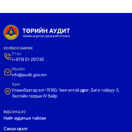
ХОЛБОО БАРИХ
Утас
(+976) 51-261745
Имэйл
info@audit.gov.mn
Хаяг
Улаанбаатар хот-15160, Чингэлтэй дүүрэг, Бага тойруу-3,
Засгийн газрын IV байр
ҮНДСЭН ЦЭС
Нийт аудитын тайлан
Санал хүсэлт