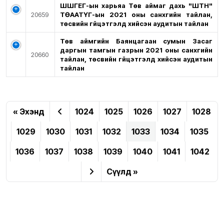
ШШГЕГ-ын харьяа Төв аймаг дахь "ШТН"
20659
ТӨААТҮГ-ын 2021 оны санхүүгийн тайлан,
төсвийн гүйцэтгэлд хийсэн аудитын тайлан
Төв аймгийн Баянцагаан сумын Засаг
даргын тамгын газрын 2021 оны санхүүгийн
20660
тайлан, төсвийн гүйцэтгэлд хийсэн аудитын
тайлан
« Эхэнд
1024
1025
1026
1027
1028
1029
1030
1031
1032
1033
1034
1035
1036
1037
1038
1039
1040
1041
1042
Сүүлд »