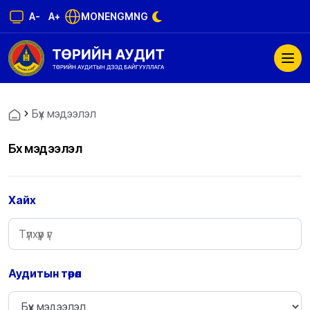
A-
A+
MON
ENG
MNG
Бүх мэдээлэл
Бүх мэдээлэл
Хайх
Аудитын төрөл