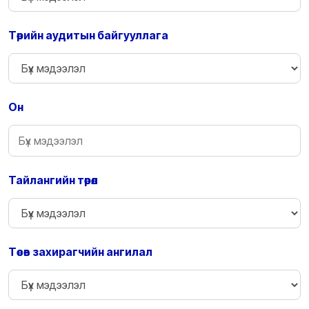
Төрийн аудитын байгууллага
Он
Тайлангийн төрөл
Төсөв захирагчийн ангилал