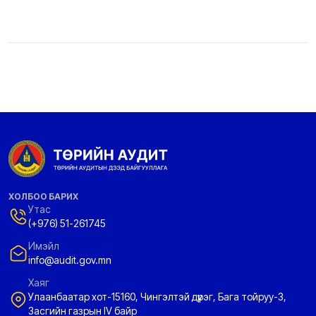
ХОЛБОО БАРИХ
Утас
(+976) 51-261745
Имэйл
info@audit.gov.mn
Хаяг
Улаанбаатар хот-15160, Чингэлтэй дүүрэг, Бага тойруу-3,
Засгийн газрын IV байр