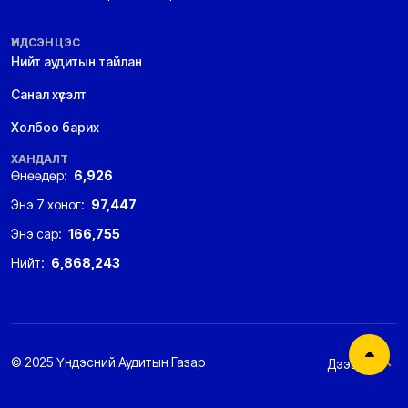
ҮНДСЭН ЦЭС
Нийт аудитын тайлан
Санал хүсэлт
Холбоо барих
ХАНДАЛТ
Өнөөдөр:
6,926
Энэ 7 хоног:
97,447
Энэ сар:
166,755
Нийт:
6,868,243
© 2025 Үндэсний Аудитын Газар
Дээшээ