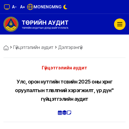
A-
A+
MON
ENG
MNG
Гүйцэтгэлийн аудит
Дэлгэрэнгүй
Гүйцэтгэлийн аудит
Улс, орон нутгийн төсвийн 2025 оны хөрөнгө
оруулалтын төлөвлөгөөний хэрэгжилт, үр дүн"
гүйцэтгэлийн аудит