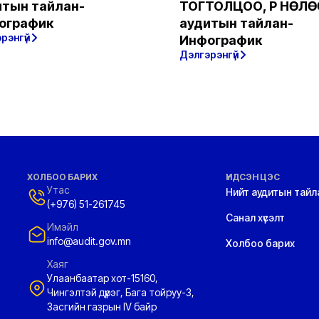
итын тайлан-
ТОГТОЛЦОО, ҮР НӨЛӨ
ографик
аудитын тайлан-
рэнгүй
Инфографик
Дэлгэрэнгүй
ХОЛБОО БАРИХ
ҮНДСЭН ЦЭС
Утас
Нийт аудитын тайл
(+976) 51-261745
Санал хүсэлт
Имэйл
info@audit.gov.mn
Холбоо барих
Хаяг
Улаанбаатар хот-15160,
Чингэлтэй дүүрэг, Бага тойруу-3,
Засгийн газрын IV байр