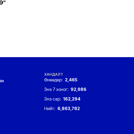
Ө”
ХАНДАЛТ
Өнөөдөр:
2,465
ан
Энэ 7 хоног:
92,986
Энэ сар:
162,294
Нийт:
6,863,782