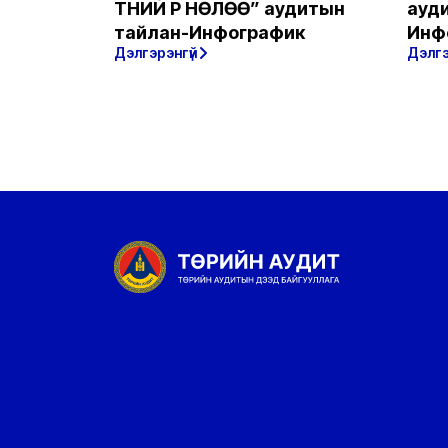
ТҮҮНИЙ ҮР НӨЛӨӨ” аудитын
ауд
тайлан-Инфографик
Инф
Дэлгэрэнгүй
Дэлгэ