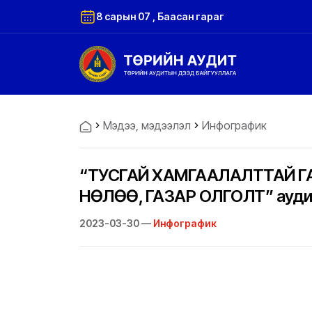
8 сарын 07 , Баасан гараг
Мэдээ, мэдээлэл
Инфографик
“ТУСГАЙ ХАМГААЛАЛТТАЙ ГА
НӨЛӨӨ, ГАЗАР ОЛГОЛТ” ауди
2023-03-30 —
Инфографик