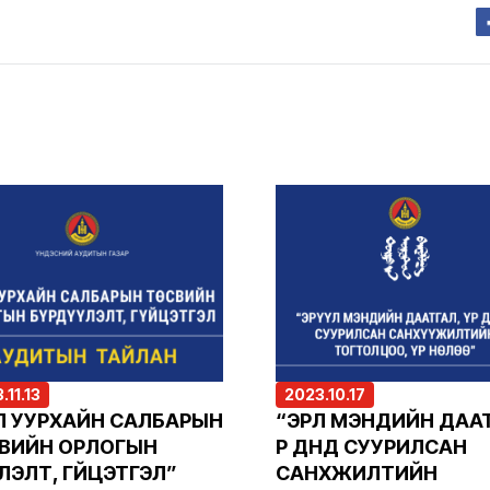
.11.13
2023.10.17
Л УУРХАЙН САЛБАРЫН
“ЭРҮҮЛ МЭНДИЙН ДАА
ВИЙН ОРЛОГЫН
ҮР ДҮНД СУУРИЛСАН
ҮҮЛЭЛТ, ГҮЙЦЭТГЭЛ”
САНХҮҮЖИЛТИЙН