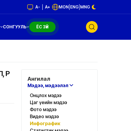
|
|
|
A-
A+
MON
ENG
MNG
Э
СОНГУУЛЬ
ЁС ЗҮЙ
 ҮР
Ангилал
Мэдээ, мэдээлэл
Онцлох мэдээ
Цаг үеийн мэдээ
Фото мэдээ
Видео мэдээ
Инфографик
Статистик мэдээ