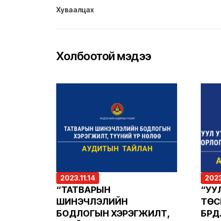
Хуваалцах
Холбоотой мэдээ
2023.11.14
2023
“ТАТВАРЫН
“УУ
ШИНЭЧЛЭЛИЙН
ТӨС
БОДЛОГЫН ХЭРЭГЖИЛТ,
БҮРД