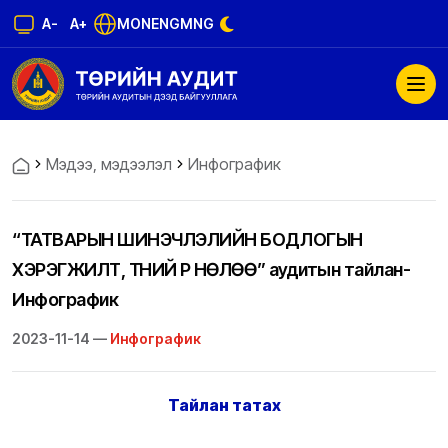
A-
A+
MON
ENG
MNG
Мэдээ, мэдээлэл
Инфографик
“ТАТВАРЫН ШИНЭЧЛЭЛИЙН БОДЛОГЫН
ХЭРЭГЖИЛТ, ТҮҮНИЙ ҮР НӨЛӨӨ” аудитын тайлан-
Инфографик
2023-11-14 —
Инфографик
Тайлан татах