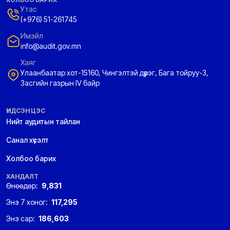
Утас
(+976) 51-261745
Имэйл
info@audit.gov.mn
Хаяг
Улаанбаатар хот-15160, Чингэлтэй дүүрэг, Бага тойруу-3,
Засгийн газрын IV байр
ҮНДСЭН ЦЭС
Нийт аудитын тайлан
Санал хүсэлт
Холбоо барих
ХАНДАЛТ
Өнөөдөр:
9,831
Энэ 7 хоног:
117,295
Энэ сар:
186,603