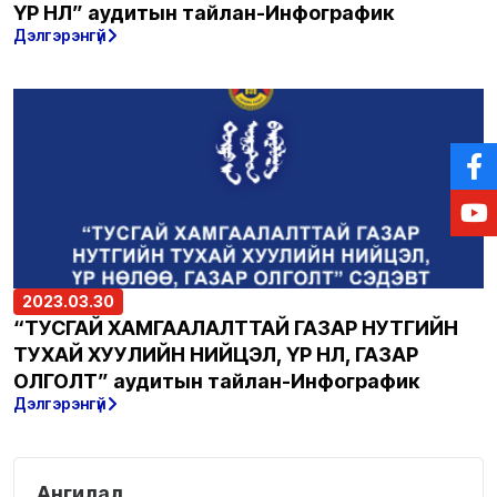
ҮР НӨЛӨӨ” аудитын тайлан-Инфографик
Дэлгэрэнгүй
2023.03.30
“ТУСГАЙ ХАМГААЛАЛТТАЙ ГАЗАР НУТГИЙН
ТУХАЙ ХУУЛИЙН НИЙЦЭЛ, ҮР НӨЛӨӨ, ГАЗАР
ОЛГОЛТ” аудитын тайлан-Инфографик
Дэлгэрэнгүй
Ангилал