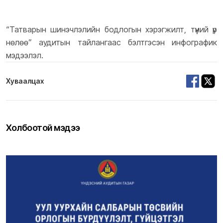
“Татварын шинэчлэлийн бодлогын хэрэгжилт, түүний үр
нөлөө” аудитын тайлангаас бэлтгэсэн инфографик
мэдээлэл.
Хуваалцах
Холбоотой мэдээ