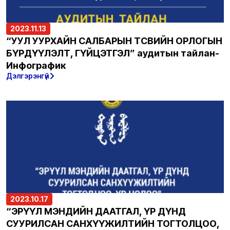
2023.11.13
“УУЛ УУРХАЙН САЛБАРЫН ТӨСВИЙН ОРЛОГЫН
БҮРДҮҮЛЭЛТ, ГҮЙЦЭТГЭЛ” аудитын тайлан-
Инфографик
Дэлгэрэнгүй
2023.10.17
“ЭРҮҮЛ МЭНДИЙН ДААТГАЛ, ҮР ДҮНД
СУУРИЛСАН САНХҮҮЖИЛТИЙН ТОГТОЛЦОО,