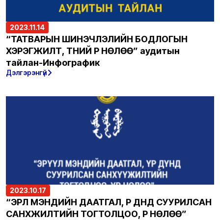
2023.11.14
“ТАТВАРЫН ШИНЭЧЛЭЛИЙН БОДЛОГЫН
ХЭРЭГЖИЛТ, ТҮҮНИЙ ҮР НӨЛӨӨ” аудитын
тайлан-Инфографик
Дэлгэрэнгүй
2023.10.17
“ЭРҮҮЛ МЭНДИЙН ДААТГАЛ, ҮР ДҮНД СУУРИЛСАН
САНХҮҮЖИЛТИЙН ТОГТОЛЦОО, ҮР НӨЛӨӨ”