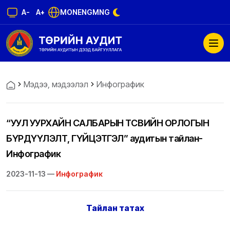
A-
A+
MON
ENG
MNG
Мэдээ, мэдээлэл
Инфографик
“УУЛ УУРХАЙН САЛБАРЫН ТӨСВИЙН ОРЛОГЫН
БҮРДҮҮЛЭЛТ, ГҮЙЦЭТГЭЛ” аудитын тайлан-
Инфографик
2023-11-13 —
Инфографик
Тайлан татах