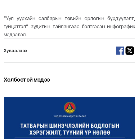
“Уул уурхайн салбарын төсвийн орлогын бүрдүүлэлт,
гүйцэтгэл” аудитын тайлангаас бэлтгэсэн инфографик
мэдээлэл.
Хуваалцах
Холбоотой мэдээ