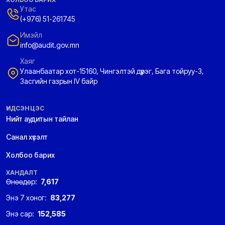
Утас
(+976) 51-261745
Имэйл
info@audit.gov.mn
Хаяг
Улаанбаатар хот-15160, Чингэлтэй дүүрэг, Бага тойруу-3,
Засгийн газрын IV байр
ҮНДСЭН ЦЭС
Нийт аудитын тайлан
Санал хүсэлт
Холбоо барих
ХАНДАЛТ
Өнөөдөр:
7,617
Энэ 7 хоног:
83,277
Энэ сар:
152,585